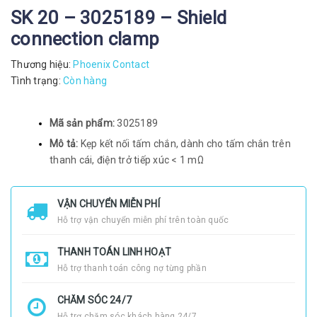
SK 20 – 3025189 – Shield
connection clamp
Thương hiệu:
Phoenix Contact
Tình trạng:
Còn hàng
Mã sản phẩm:
3025189
Mô tả:
Kẹp kết nối tấm chắn, dành cho tấm chắn trên
thanh cái, điện trở tiếp xúc < 1 mΩ
VẬN CHUYỂN MIỄN PHÍ
Hỗ trợ vận chuyển miễn phí trên toàn quốc
THANH TOÁN LINH HOẠT
Hỗ trợ thanh toán công nợ từng phần
CHĂM SÓC 24/7
Hỗ trợ chăm sóc khách hàng 24/7