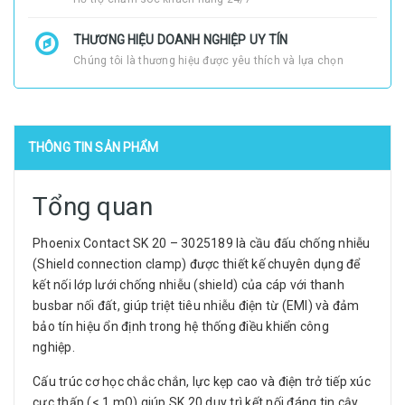
THƯƠNG HIỆU DOANH NGHIỆP UY TÍN
Chúng tôi là thương hiệu được yêu thích và lựa chọn
THÔNG TIN SẢN PHẨM
Tổng quan
Phoenix Contact SK 20 – 3025189 là cầu đấu chống nhiễu
(Shield connection clamp) được thiết kế chuyên dụng để
kết nối lớp lưới chống nhiễu (shield) của cáp với thanh
busbar nối đất, giúp triệt tiêu nhiễu điện từ (EMI) và đảm
bảo tín hiệu ổn định trong hệ thống điều khiển công
nghiệp.
Cấu trúc cơ học chắc chắn, lực kẹp cao và điện trở tiếp xúc
cực thấp (< 1 mΩ) giúp SK 20 duy trì kết nối đáng tin cậy