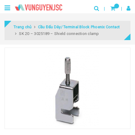
Trang chủ
Cầu Đấu Dây/ Terminal Block Phoenix Contact
SK 20 – 3025189 – Shield connection clamp