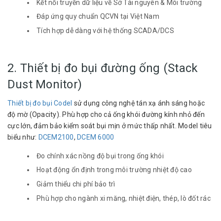
Kết nối truyền dữ liệu về Sở Tài nguyên & Môi trường
Đáp ứng quy chuẩn QCVN tại Việt Nam
Tích hợp dễ dàng với hệ thống SCADA/DCS
2. Thiết bị đo bụi đường ống (Stack
Dust Monitor)
Thiết bị đo bụi Codel
sử dụng công nghệ tán xạ ánh sáng hoặc
độ mờ (Opacity). Phù hợp cho cả ống khói đường kính nhỏ đến
cực lớn, đảm bảo kiểm soát bụi mịn ở mức thấp nhất. Model tiêu
biểu như:
DCEM2100
,
DCEM 6000
Đo chính xác nồng độ bụi trong ống khói
Hoạt động ổn định trong môi trường nhiệt độ cao
Giảm thiểu chi phí bảo trì
Phù hợp cho ngành xi măng, nhiệt điện, thép, lò đốt rác