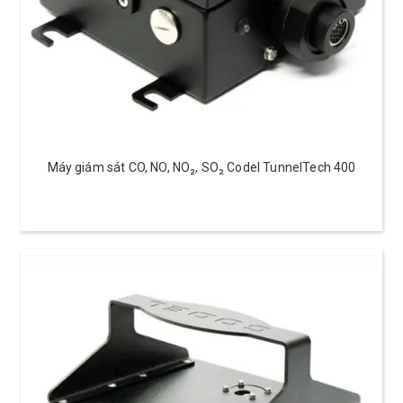
Máy giám sát CO, NO, NO₂, SO₂ Codel TunnelTech 400