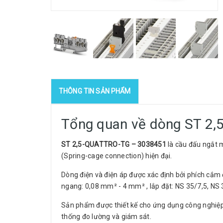
THÔNG TIN SẢN PHẨM
Tổng quan về dòng ST 2
ST 2,5-QUATTRO-TG – 3038451
là cầu đấu ngắt 
(Spring-cage connection) hiện đại.
Dòng điện và điện áp được xác định bởi phích cắm đư
ngang: 0,08 mm² - 4 mm² , lắp đặt: NS 35/7,5, NS 
Sản phẩm được thiết kế cho ứng dụng công nghiệp yê
thống đo lường và giám sát.