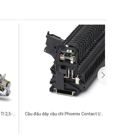
TI 2,5-
Cầu đấu dây cầu chì Phoenix Contact UT
Cầu đấu 
4-HESILED 24 (5X20) - 3046090