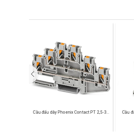
ct PT 2,5-
Cầu đấu dây Phoenix Contact PT 2,5-3L
Cầu đ
78
- 3210499