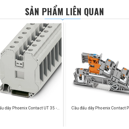
SẢN PHẨM LIÊN QUAN
ấu dây Phoenix Contact UT 35 -
Cầu đấu dây Phoenix Contact P
3044225
PE/L/NT - 3213946