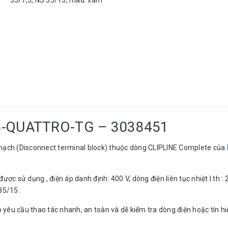
35/7,5, NS 35/15, màu: xám
,5-QUATTRO-TG – 3038451
mạch (Disconnect terminal block) thuộc dòng CLIPLINE Complete của
ợc sử dụng., điện áp danh định: 400 V, dòng điện liên tục nhiệt I th : 2
35/15.
u cầu thao tác nhanh, an toàn và dễ kiểm tra dòng điện hoặc tín hiệu,