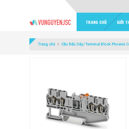
TRANG CHỦ
GIỚI T
Trang chủ
Cầu Đấu Dây/ Terminal Block Phoenix C