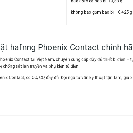
bao gồm cả bao bì: 10,83 g
không bao gồm bao bì: 10,425 g
đặt hafnng Phoenix Contact chính h
Phoenix Contact tại Việt Nam, chuyên cung cấp đầy đủ thiết bị điện –
ị chống sét lan truyền và phụ kiện tủ điện.
ix Contact, có CO, CQ đầy đủ. Đội ngũ tư vấn kỹ thuật tận tâm, giao 