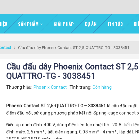
HIỆU
SẢN PHẨM
GIẢI PHÁP
DỰ ÁN
TIN TỨC
KI
ontact
Cầu đấu dây Phoenix Contact ST 2,5-QUATTRO-TG - 3038451
Cầu đấu dây Phoenix Contact ST 2,5
QUATTRO-TG - 3038451
Thương hiệu:
Phoenix Contact
Tình trạng:
Còn hàng
Phoenix Contact ST 2,5-QUATTRO-TG – 3038451
là cầu đấu ngắt
điểm đấu nối, sử dụng phương pháp kết nối Spring-cage connectio
Điện áp danh định: 400 V, dòng điện liên tục nhiệt Ith : 20 A. tiết di
định mức: 2,5 mm² , tiết diện ngang: 0,08 mm² - 4 mm² , lắp đặt: N