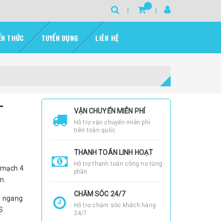
ẾN THỨC
TUYỂN DỤNG
LIÊN HỆ
-
VẬN CHUYỂN MIỄN PHÍ
Hỗ trợ vận chuyển miễn phí
trên toàn quốc
THANH TOÁN LINH HOẠT
Hỗ trợ thanh toán công nợ từng
 mạch 4
phần
n.
CHĂM SÓC 24/7
ện ngang
Hỗ trợ chăm sóc khách hàng
S
24/7