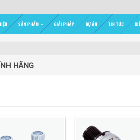
HIỆU
SẢN PHẨM
GIẢI PHÁP
DỰ ÁN
TIN TỨC
KI
HÍNH HÃNG