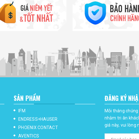
SẢN PHẨM
ĐĂNG KÝ NHẬ
IFM
Mỗi tháng chúng 
nhằm tri ân khác
ENDRESS+HAUSER
giá này, vui lòng
PHOENIX CONTACT
AVENTICS