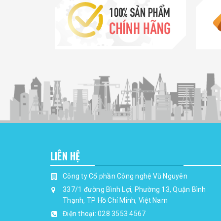
LIÊN HỆ
Công ty Cổ phần Công nghệ Vũ Nguyên
337/1 đường Bình Lợi, Phường 13, Quận Bình
Thạnh, TP Hồ Chí Minh, Việt Nam
Điện thoại:
028 3553 4567