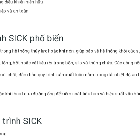
ng điều khiển hiện hữu
iệp và an toàn
nh SICK phổ biến
 trong hệ thống thủy lực hoặc khí nén, giúp bảo vệ hệ thống khỏi các s
lỏng, bột hoặc vật liệu rời trong bồn, silo và thùng chứa. Các dòng nổ
 môi chất, đảm bảo quy trình sản xuất luôn nằm trong dải nhiệt độ an t
ặc khí thoát qua đường ống để kiểm soát tiêu hao và hiệu suất vận hà
 trình SICK
ong: