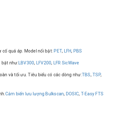
ự cố quá áp. Model nổi bật:
PET
,
LFH
,
PBS
i bật như:
LBV300
,
LFV200
,
LFR SicWave
oàn và tối ưu. Tiêu biểu có các dòng như:
TBS
,
TSP
,
nh.
Cảm biến lưu lượng Bulkscan
,
DOSIC
,
T-Easy FTS