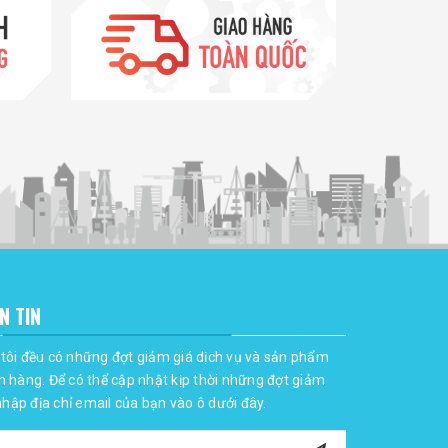
N TIN
tôi đều có những đợt giảm giá dịch vụ và sản phẩm
h hàng. Để có thể cập nhật kịp thời những đợt giảm
 nhập địa chỉ email của bạn vào ô dưới đây.