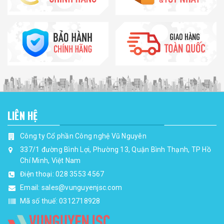
LIÊN HỆ
Công ty Cổ phần Công nghệ Vũ Nguyên
337/1 đường Bình Lợi, Phường 13, Quận Bình Thạnh, TP Hồ
Chí Minh, Việt Nam
Điện thoại:
028 3553 4567
Email:
sales@vunguyenjsc.com
Mã số thuế: 0312718928