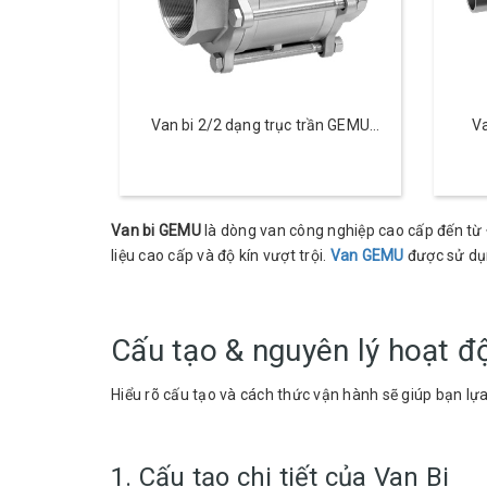
Van bi 2/2 dạng trục trần GEMU
Va
BB02
Van bi GEMU
là dòng van công nghiệp cao cấp đến từ 
liệu cao cấp và độ kín vượt trội.
Van GEMU
được sử dụn
Cấu tạo & nguyên lý hoạt 
Hiểu rõ cấu tạo và cách thức vận hành sẽ giúp bạn lự
1. Cấu tạo chi tiết của Van Bi