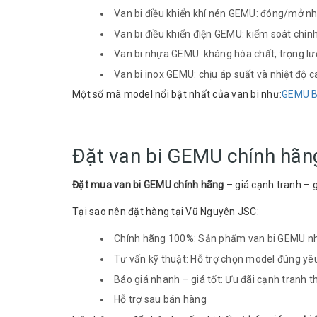
Van bi điều khiển khí nén GEMU: đóng/mở n
Van bi điều khiển điện GEMU: kiểm soát chính
Van bi nhựa GEMU: kháng hóa chất, trọng l
Van bi inox GEMU: chịu áp suất và nhiệt độ c
Một số mã model nổi bật nhất của van bi như:
GEMU 
Đặt van bi GEMU chính hãng
Đặt mua van bi GEMU chính hãng
– giá cạnh tranh – 
Tại sao nên đặt hàng tại Vũ Nguyên JSC:
Chính hãng 100%: Sản phẩm van bi GEMU nhậ
Tư vấn kỹ thuật: Hỗ trợ chọn model đúng yê
Báo giá nhanh – giá tốt: Ưu đãi cạnh tranh t
Hỗ trợ sau bán hàng