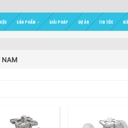
HIỆU
SẢN PHẨM
GIẢI PHÁP
DỰ ÁN
TIN TỨC
KI
T NAM