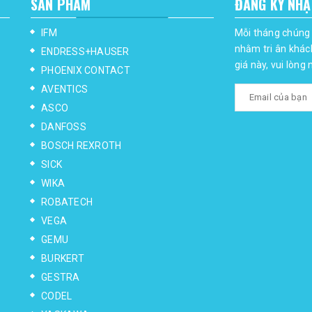
SẢN PHẨM
ĐĂNG KÝ NHẬ
IFM
Mỗi tháng chúng 
nhằm tri ân khác
ENDRESS+HAUSER
giá này, vui lòng
PHOENIX CONTACT
AVENTICS
ASCO
DANFOSS
BOSCH REXROTH
SICK
WIKA
ROBATECH
VEGA
GEMU
BURKERT
GESTRA
CODEL