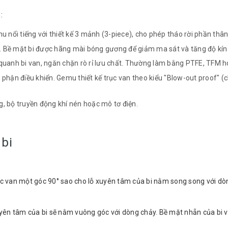
:
u nổi tiếng với thiết kế 3 mảnh (3-piece), cho phép tháo rời phần thâ
m. Bề mặt bi được hãng mài bóng gương để giảm ma sát và tăng độ kín 
 quanh bi van, ngăn chặn rò rỉ lưu chất. Thường làm bằng PTFE, TFM 
 bộ phận điều khiển. Gemu thiết kế trục van theo kiểu "Blow-out proof"
ng, bộ truyền động khí nén hoặc mô tơ điện.
 bi
ục van một góc 90° sao cho lỗ xuyên tâm của bi nằm song song với dòng 
xuyên tâm của bi sẽ nằm vuông góc với dòng chảy. Bề mặt nhẵn của bi 