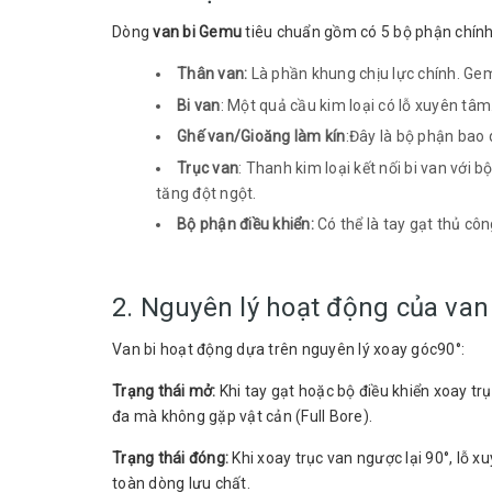
Dòng
van bi Gemu
tiêu chuẩn gồm có 5 bộ phận chính
Thân van:
Là phần khung chịu lực chính. Gem
Bi van
: Một quả cầu kim loại có lỗ xuyên tâ
Ghế van/Gioăng làm kín
:Đây là bộ phận bao
Trục van
: Thanh kim loại kết nối bi van với
tăng đột ngột.
Bộ phận điều khiển:
Có thể là tay gạt thủ cô
2. Nguyên lý hoạt động của van
Van bi hoạt động dựa trên nguyên lý xoay góc90°:
Trạng thái mở:
Khi tay gạt hoặc bộ điều khiển xoay tr
đa mà không gặp vật cản (Full Bore).
Trạng thái đóng:
Khi xoay trục van ngược lại 90°, lỗ 
toàn dòng lưu chất.