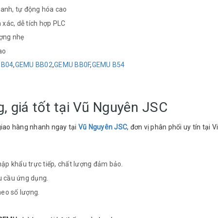
hanh, tự động hóa cao
 xác, dễ tích hợp PLC
ượng nhẹ
ao
BB04
,
GEMU BB02
,
GEMU BB0F
,
GEMU B54
, giá tốt tại Vũ Nguyên JSC
giao hàng nhanh ngay tại
Vũ Nguyên JSC
, đơn vị phân phối uy tín tại 
p khẩu trực tiếp, chất lượng đảm bảo.
u cầu ứng dụng.
heo số lượng.