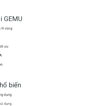
 bi GEMU
1/4 vòng
tối ưu
FA
ao
hổ biến
ng dụng:
 sử dụng