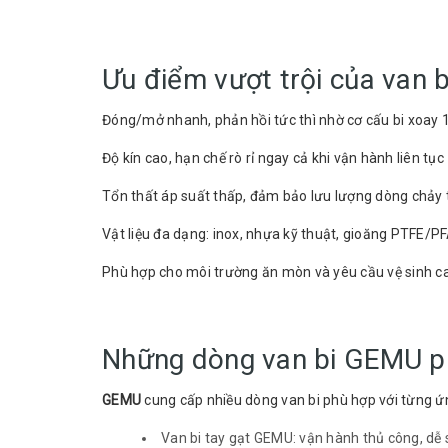
Ưu điểm vượt trội của van
Đóng/mở nhanh, phản hồi tức thì nhờ cơ cấu bi xoay 
Độ kín cao, hạn chế rò rỉ ngay cả khi vận hành liên tục
Tổn thất áp suất thấp, đảm bảo lưu lượng dòng chảy 
Vật liệu đa dạng: inox, nhựa kỹ thuật, gioăng PTFE/P
Phù hợp cho môi trường ăn mòn và yêu cầu vệ sinh c
Những dòng van bi GEMU p
GEMU
cung cấp nhiều dòng van bi phù hợp với từng ứ
Van bi tay gạt GEMU: vận hành thủ công, dễ