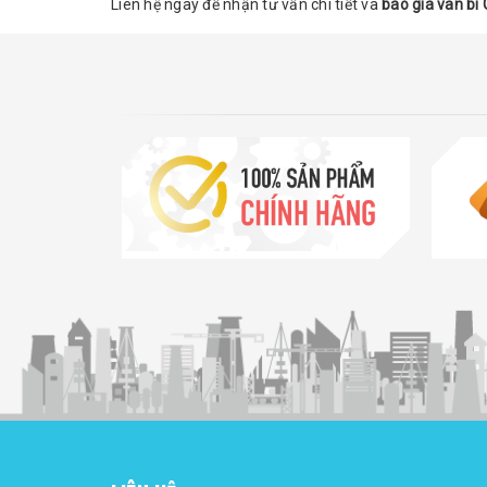
Liên hệ ngay để nhận tư vấn chi tiết và
báo giá van b