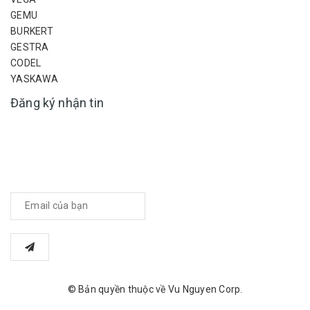
GEMU
BURKERT
GESTRA
CODEL
YASKAWA
Đăng ký nhận tin
Mỗi tháng chúng tôi đều có những đợt giảm giá dịch vụ và sản
phẩm nhằm tri ân khách hàng. Để có thể cập nhật kịp thời những
đợt giảm giá này, vui lòng nhập địa chỉ email của bạn vào ô dưới
đây.
© Bản quyền thuộc về Vu Nguyen Corp.