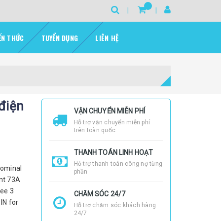
ẾN THỨC
TUYỂN DỤNG
LIÊN HỆ
 điện
VẬN CHUYỂN MIỄN PHÍ
Hỗ trợ vận chuyển miễn phí
trên toàn quốc
THANH TOÁN LINH HOẠT
Hỗ trợ thanh toán công nợ từng
Nominal
phần
ent 73A
ree 3
CHĂM SÓC 24/7
IN for
Hỗ trợ chăm sóc khách hàng
24/7