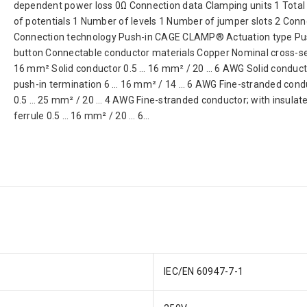
dependent power loss 0Ω Connection data Clamping units 1 Tota
of potentials 1 Number of levels 1 Number of jumper slots 2 Conn
Connection technology Push-in CAGE CLAMP® Actuation type Pu
button Connectable conductor materials Copper Nominal cross-s
16 mm² Solid conductor 0.5 … 16 mm² / 20 … 6 AWG Solid conduct
push-in termination 6 … 16 mm² / 14 … 6 AWG Fine-stranded cond
0.5 … 25 mm² / 20 … 4 AWG Fine-stranded conductor; with insulat
ferrule 0.5 … 16 mm² / 20 … 6...
IEC/EN 60947-7-1