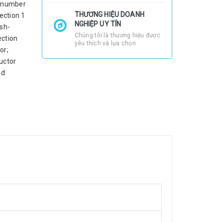
l number
THƯƠNG HIỆU DOANH
ection 1
NGHIỆP UY TÍN
sh-
Chúng tôi là thương hiệu được
ection
yêu thích và lựa chọn
or;
uctor
ed