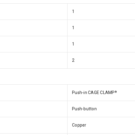
1
1
1
2
Push-in CAGE CLAMP
®
Push-button
Copper