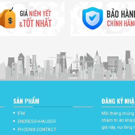
SẢN PHẨM
ĐĂNG KÝ NHẬ
IFM
Mỗi tháng chúng 
nhằm tri ân khác
ENDRESS+HAUSER
giá này, vui lòng
PHOENIX CONTACT