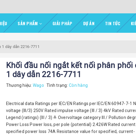
HIỆU
SẢN PHẨM
GIẢI PHÁP
DỰ ÁN
TIN TỨC
KI
ện 1 dây dẫn 2216-7711
Khối đầu nối ngắt kết nối phân phối
1 dây dẫn 2216-7711
Thương hiệu:
Wago
Tình trạng:
Còn hàng
Electrical data Ratings per IEC/EN Ratings per IEC/EN 60947-7-1 
voltage (III/3) 250V Rated impulse voltage (III / 3) 4kV Rated curr
Legend (ratings) (III / 3) ≙ Overvoltage category III / Pollution deg
Power Loss Power loss, per pole (potential) 2.426W Rated current 
specified power loss 74A Resistance value for specified, current-