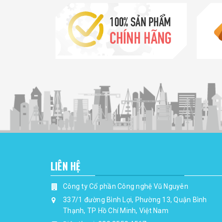
LIÊN HỆ
Công ty Cổ phần Công nghệ Vũ Nguyên
337/1 đường Bình Lợi, Phường 13, Quận Bình
Thạnh, TP Hồ Chí Minh, Việt Nam