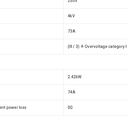
250V
4kV
73A
(III / 3) ≙ Overvoltage category I
2.426W
74A
ent power loss
0Ω