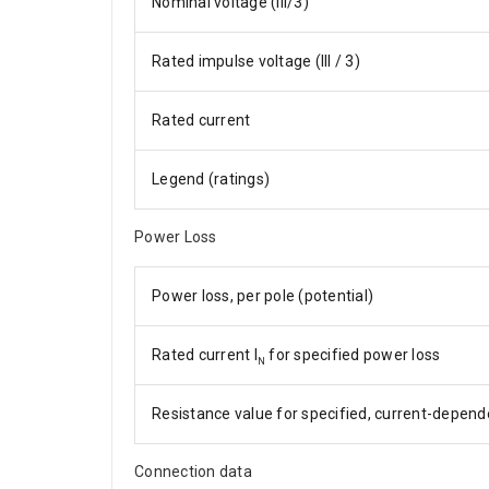
Nominal voltage (III/3)
Rated impulse voltage (III / 3)
Rated current
Legend (ratings)
Power Loss
Power loss, per pole (potential)
Rated current I
for specified power loss
N
Resistance value for specified, current-depend
Connection data