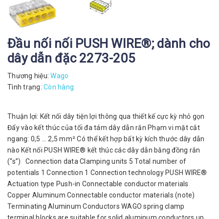
Đầu nối nối PUSH WIRE®; dành cho
dây dẫn đặc 2273-205
Thương hiệu:
Wago
Tình trạng:
Còn hàng
Thuận lợi: Kết nối dây tiện lợi thông qua thiết kế cực kỳ nhỏ gọn
Đẩy vào kết thúc của tối đa tám dây dẫn rắn Phạm vi mặt cắt
ngang: 0,5 … 2,5 mm² Có thể kết hợp bất kỳ kích thước dây dẫn
nào Kết nối PUSH WIRE® kết thúc các dây dẫn bằng đồng rắn
(“s”) Connection data Clamping units 5 Total number of
potentials 1 Connection 1 Connection technology PUSH WIRE®
Actuation type Push-in Connectable conductor materials
Copper Aluminum Connectable conductor materials (note)
Terminating Aluminum Conductors WAGO spring clamp
terminal blocks are suitable for solid aluminum conductors up