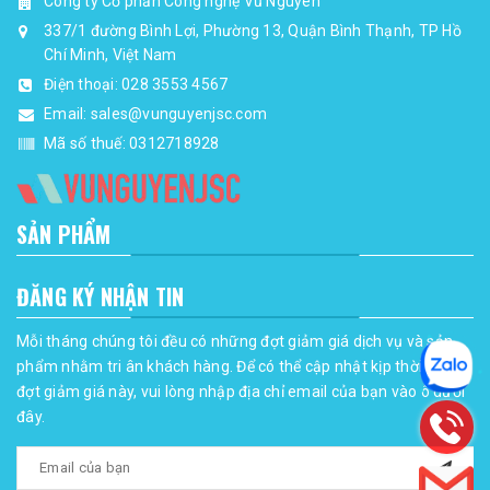
Công ty Cổ phần Công nghệ Vũ Nguyên
337/1 đường Bình Lợi, Phường 13, Quận Bình Thạnh, TP Hồ
Chí Minh, Việt Nam
Điện thoại:
028 3553 4567
Email:
sales@vunguyenjsc.com
Mã số thuế: 0312718928
SẢN PHẨM
ĐĂNG KÝ NHẬN TIN
Mỗi tháng chúng tôi đều có những đợt giảm giá dịch vụ và sản
phẩm nhằm tri ân khách hàng. Để có thể cập nhật kịp thời những
đợt giảm giá này, vui lòng nhập địa chỉ email của bạn vào ô dưới
đây.