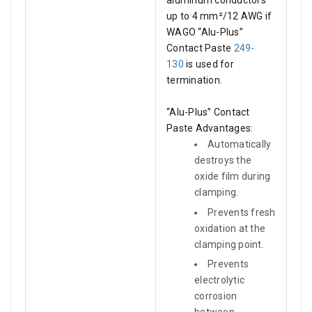
aluminum conductors
up to 4 mm²/12 AWG if
WAGO “Alu-Plus”
Contact Paste
249-
130
is used for
termination.
“Alu-Plus” Contact
Paste Advantages:
Automatically
destroys the
oxide film during
clamping.
Prevents fresh
oxidation at the
clamping point.
Prevents
electrolytic
corrosion