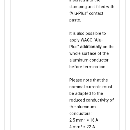
inserted into the
clamping unit filled with
“Alu-Plus” contact
paste.
It is also possible to
apply WAGO “Alu-
Plus”
additionally
on the
whole surface of the
aluminum conductor
before termination.
Please note that the
nominal currents must
be adapted to the
reduced conductivity of
the aluminum
conductors::
2.5 mm² = 16 A
4 mm² = 22 A