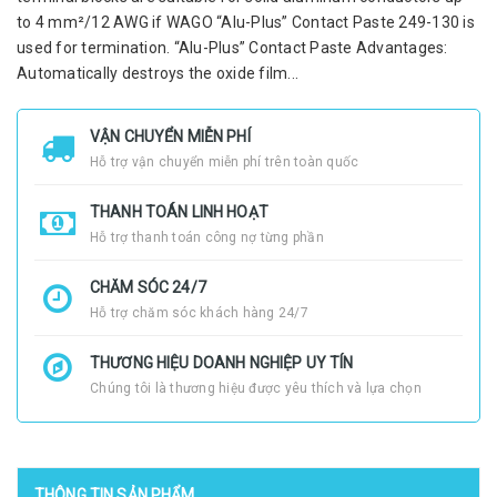
to 4 mm²/12 AWG if WAGO “Alu-Plus” Contact Paste 249-130 is
used for termination. “Alu-Plus” Contact Paste Advantages:
Automatically destroys the oxide film...
VẬN CHUYỂN MIỄN PHÍ
Hỗ trợ vận chuyển miễn phí trên toàn quốc
THANH TOÁN LINH HOẠT
Hỗ trợ thanh toán công nợ từng phần
CHĂM SÓC 24/7
Hỗ trợ chăm sóc khách hàng 24/7
THƯƠNG HIỆU DOANH NGHIỆP UY TÍN
Chúng tôi là thương hiệu được yêu thích và lựa chọn
THÔNG TIN SẢN PHẨM