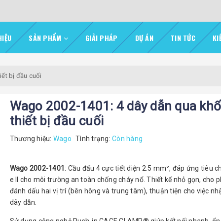
HIỆU
SẢN PHẨM
GIẢI PHÁP
DỰ ÁN
TIN TỨC
KI
ết bị đầu cuối
Wago 2002-1401: 4 dây dẫn qua khố
thiết bị đầu cuối
Thương hiệu:
Wago
Tình trạng:
Còn hàng
Wago 2002-1401
: Cầu đấu 4 cực tiết diện 2.5 mm², đáp ứng tiêu 
e II cho môi trường an toàn chống cháy nổ. Thiết kế nhỏ gọn, cho 
đánh dấu hai vị trí (bên hông và trung tâm), thuận tiện cho việc nh
dây dẫn.