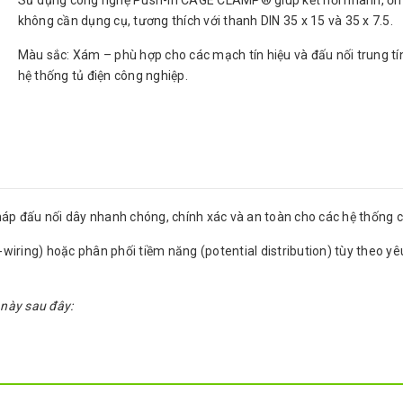
Sử dụng công nghệ Push-in CAGE CLAMP® giúp kết nối nhanh, ổn 
không cần dụng cụ, tương thích với thanh DIN 35 x 15 và 35 x 7.5.
Màu sắc: Xám – phù hợp cho các mạch tín hiệu và đấu nối trung tí
hệ thống tủ điện công nghiệp.
pháp đấu nối dây nhanh chóng, chính xác và an toàn cho các hệ thống 
ring) hoặc phân phối tiềm năng (potential distribution) tùy theo yêu
 này sau đây: