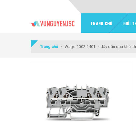
TRANG CHỦ
GIỚI T
Trang chủ
Wago 2002-1401: 4 dây dẫn qua khối thi