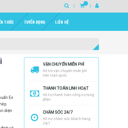
ẾN THỨC
TUYỂN DỤNG
LIÊN HỆ
i
VẬN CHUYỂN MIỄN PHÍ
Hỗ trợ vận chuyển miễn phí
trên toàn quốc
THANH TOÁN LINH HOẠT
Hỗ trợ thanh toán công nợ từng
chuẩn Ex
phần
phép
ận diện
CHĂM SÓC 24/7
Hỗ trợ chăm sóc khách hàng
24/7