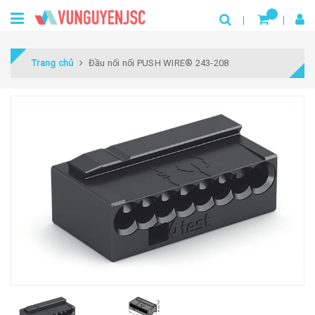
Trang chủ
Đầu nối nối PUSH WIRE® 243-208