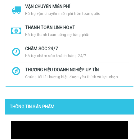
VẬN CHUYỂN MIỄN PHÍ
Hỗ trợ vận chuyển miễn phí trên toàn quốc
THANH TOÁN LINH HOẠT
Hỗ trợ thanh toán công nợ từng phần
CHĂM SÓC 24/7
Hỗ trợ chăm sóc khách hàng 24/7
THƯƠNG HIỆU DOANH NGHIỆP UY TÍN
Chúng tôi là thương hiệu được yêu thích và lựa chọn
THÔNG TIN SẢN PHẨM