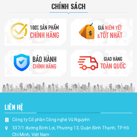
CHÍNH SÁCH
LIÊN HỆ
Công ty Cổ phần Công nghệ Vũ Nguyên
337/1 đường Bình Lợi, Phường 13, Quận Bình Thạnh, TP Hồ
Chí Minh, Việt Nam