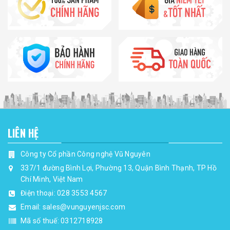
LIÊN HỆ
Công ty Cổ phần Công nghệ Vũ Nguyên
337/1 đường Bình Lợi, Phường 13, Quận Bình Thạnh, TP Hồ
Chí Minh, Việt Nam
Điện thoại:
028 3553 4567
Email:
sales@vunguyenjsc.com
Mã số thuế: 0312718928