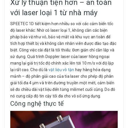
Xử lý thuận tiện hơn – an toàn
với laser loại 1 từ nhà máy
SPEETEC 1D tiết kiệm hơn nhiều so với các cảm biến tốc
độ laser khác: Nhờ có laser loại 1, không cần các biện
pháp bảo vệ như vỏ, bảo vệ mắt và khu vực an toàn để
tích hợp thiết bị và không cần nhân viên được đào tạo đặc
biệt. Công việc cài đặt là tối thiểu: Đơn giản chỉ cần lắp và
sử dụng. Quá trình Doppler laser của laser hồng ngoại
mang lại giá trị tốc độ chính xác lên tới 10 m/s với độ lặp
lại rất cao. Cho dù là
vật liệu vô tận
hay hàng hóa dạng
mảnh – độ phân giải cao của tia laser cho phép độ phân
giải tối đa 4 µm và trên đường truyền một mét, cảm biến
sẽ đo chiều dài vật liệu đến từng milimet cuối cùng. Do đó
nó cung cấp độ tin cậy tối đa cho vô số ứng dụng.
Công nghệ thực tế