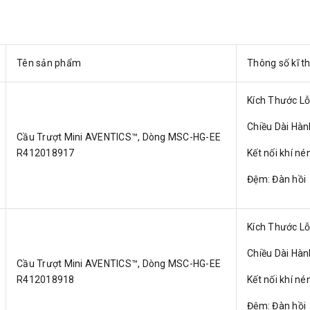
Tên sản phẩm
Thông số kĩ t
Kích Thước L
Chiều Dài Hà
Cầu Trượt Mini AVENTICS™, Dòng MSC-HG-EE
R412018917
Kết nối khí né
Đệm: Đàn hồi
Kích Thước L
Chiều Dài Hà
Cầu Trượt Mini AVENTICS™, Dòng MSC-HG-EE
R412018918
Kết nối khí né
Đệm: Đàn hồi