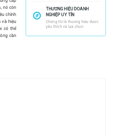
cung cấp
, nó còn
THƯƠNG HIỆU DOANH
ều chỉnh
NGHIỆP UY TÍN
n và hiệu
Chúng tôi là thương hiệu được
yêu thích và lựa chọn
i có thể
hông cần