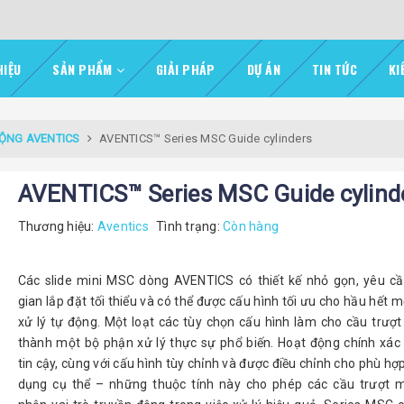
HIỆU
SẢN PHẨM
GIẢI PHÁP
DỰ ÁN
TIN TỨC
KI
ĐỘNG AVENTICS
AVENTICS™ Series MSC Guide cylinders
AVENTICS™ Series MSC Guide cylind
Thương hiệu:
Aventics
Tình trạng:
Còn hàng
Các slide mini MSC dòng AVENTICS có thiết kế nhỏ gọn, yêu c
gian lắp đặt tối thiểu và có thể được cấu hình tối ưu cho hầu hết m
xử lý tự động. Một loạt các tùy chọn cấu hình làm cho cầu trượt 
thành một bộ phận xử lý thực sự phổ biến. Hoạt động chính xác
tin cậy, cùng với cấu hình tùy chỉnh và được điều chỉnh cho phù hợ
dụng cụ thể – những thuộc tính này cho phép các cầu trượt 