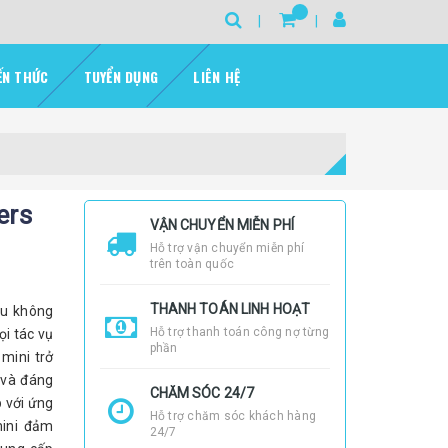
ẾN THỨC
TUYỂN DỤNG
LIÊN HỆ
ers
VẬN CHUYỂN MIỄN PHÍ
Hỗ trợ vận chuyển miễn phí
trên toàn quốc
THANH TOÁN LINH HOẠT
ầu không
Hỗ trợ thanh toán công nợ từng
ọi tác vụ
phần
mini trở
 và đáng
CHĂM SÓC 24/7
p với ứng
Hỗ trợ chăm sóc khách hàng
mini đảm
24/7