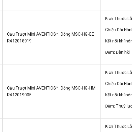
Kích Thước L
Chiều Dài Hà
Cầu Trượt Mini AVENTICS™, Dòng MSC-HG-EE
R412018919
Kết nối khí né
Đệm: Đàn hồi
Kích Thước L
Chiều Dài Hà
Cầu Trượt Mini AVENTICS™, Dòng MSC-HG-HM
R412019005
Kết nối khí né
Đệm: Thuỷ lự
Kích Thước L