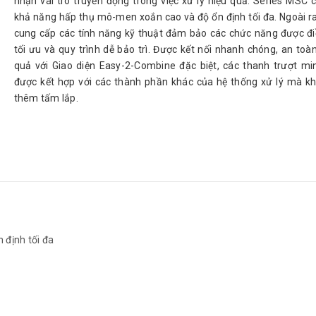
nhận vai trò truyền động trong việc xử lý hiệu quả. Series MSC 
khả năng hấp thụ mô-men xoắn cao và độ ổn định tối đa. Ngoài ra
cung cấp các tính năng kỹ thuật đảm bảo các chức năng được đi
tối ưu và quy trình dễ bảo trì. Được kết nối nhanh chóng, an toà
quả với Giao diện Easy-2-Combine đặc biệt, các thanh trượt min
được kết hợp với các thành phần khác của hệ thống xử lý mà k
thêm tấm lắp.
 định tối đa