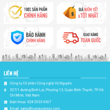
LIÊN HỆ
Công ty Cổ phần Công nghệ Vũ Nguyên
337/1 đường Bình Lợi, Phường 13, Quận Bình Thạnh, TP Hồ
Chí Minh, Việt Nam
Điện thoại:
028 3553 4567
Email:
sales@vunguyenjsc.com