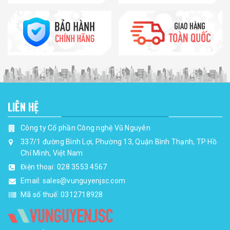
LIÊN HỆ
Công ty Cổ phần Công nghệ Vũ Nguyên
337/1 đường Bình Lợi, Phường 13, Quận Bình Thạnh, TP Hồ
Chí Minh, Việt Nam
Điện thoại:
028 3553 4567
Email:
sales@vunguyenjsc.com
Mã số thuế: 0312718928