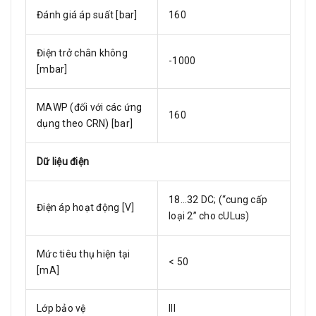
Đánh giá áp suất [bar]
160
Điện trở chân không
-1000
[mbar]
MAWP (đối với các ứng
160
dụng theo CRN) [bar]
Dữ liệu điện
18…32 DC; (“cung cấp
Điện áp hoạt động [V]
loại 2” cho cULus)
Mức tiêu thụ hiện tại
< 50
[mA]
Lớp bảo vệ
III