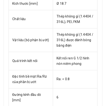
Kích thước [mm]
Ø 18.7
Thép không gỉ (1.4404 /
Chất liệu
316L); PEI; FKM
Thép không gỉ (1.4404 /
Vật liệu (bộ phận bị ướt)
316L) được đánh bóng
bằng điện
Kết nối ren G 1/2 hình
Quá trình kết nối
nón niêm phong
Đặc tính bề mặt Ra/Rz
Ra: < 0.8
của phần bị ướt
Đường kính đầu dò
6
[mm]