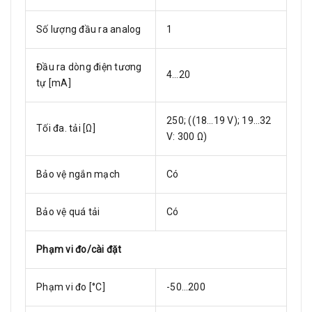
Số lượng đầu ra analog
1
Đầu ra dòng điện tương
4…20
tự [mA]
250; ((18…19 V); 19…32
Tối đa. tải [Ω]
V: 300 Ω)
Bảo vệ ngắn mạch
Có
Bảo vệ quá tải
Có
Phạm vi đo/cài đặt
Phạm vi đo [°C]
-50…200