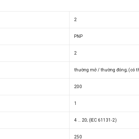
2
PNP
2
thường mở / thường đóng; (có th
200
1
4 ... 20; (IEC 61131-2)
250