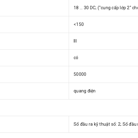
18 ... 30 DC; ("cung cấp lớp 2" c
<150
III
có
50000
quang điện
Số đầu ra kỹ thuật số: 2; Số đầu 