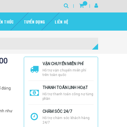
ẾN THỨC
TUYỂN DỤNG
LIÊN HỆ
00
VẬN CHUYỂN MIỄN PHÍ
Hỗ trợ vận chuyển miễn phí
trên toàn quốc
THANH TOÁN LINH HOẠT
ể đáng
Hỗ trợ thanh toán công nợ từng
phần
ình như
CHĂM SÓC 24/7
Hỗ trợ chăm sóc khách hàng
24/7