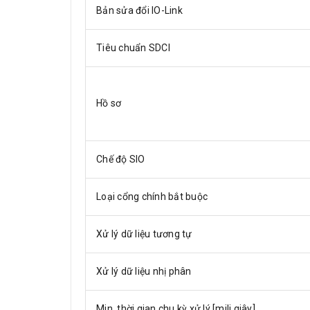
Bản sửa đổi IO-Link
Tiêu chuẩn SDCI
Hồ sơ
Chế độ SIO
Loại cổng chính bắt buộc
Xử lý dữ liệu tương tự
Xử lý dữ liệu nhị phân
Min. thời gian chu kỳ xử lý [mili giây]