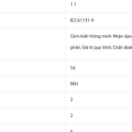
1.1
IEC 61131-9
Cảm biến thông minh: Nhận dạng
phân; Giá trị quy trình; Chẩn đo
Có
Một
2
2
6