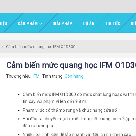
HIỆU
SẢN PHẨM
GIẢI PHÁP
DỰ ÁN
TIN TỨC
KI
Cảm biến mức quang học IFM O1D300
Cảm biến mức quang học IFM O1D3
Thương hiệu:
IFM
Tình trạng:
Còn hàng
Cảm biến mức IFM O1D300 đo mức chất lỏng hoặc vật th
tin cậy với phạm vi lên đến 9,8 m.
Phạm vi đo có thể mở rộng và chức năng cửa sổ
Hai đầu ra chuyển mạch, một trong số chúng có thể lập tr
đầu ra tương tự
Nhiều loại linh kiện để lắp nhanh và điều chỉnh chính xác