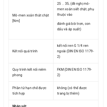
25 ... 35; (đề nghị mô-
men xoắn siết chặt; phụ
thuộc vào
Mô-men xoắn thắt chặt
[Nm]
đánh giá bôi trơn, con
dấu và áp suất)
kết nối ren G 1/4 ren
Kết nối quá trình
ngoài (DIN EN ISO 1179-
2)
Quy trình kết nối niêm
FKM (DIN EN ISO 1179-
phong
2)
Phần tử hạn chế được
không (có thể được
tích hợp
trang bị thêm)
Nhận xét