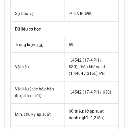
Sự bảo vệ
IP 67; IP 69K
Dữ liệu cơ học
Trọng lượng [g]
59
1,4542 (17-4 PH /
Vật liệu
630); thép không gỉ
(1.4404 / 316L); PEI
Vật liệu (các bộ phận
1,4542 (17-4 PH / 630)
được làm ướt)
60 triệu; (ở áp suất
Min. chu kỳ áp suất
danh nghĩa 1,2 lần)