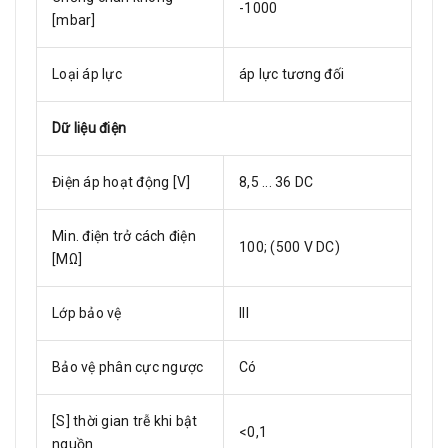
-1000
[mbar]
Loại áp lực
áp lực tương đối
Dữ liệu điện
Điện áp hoạt động [V]
8,5 ... 36 DC
Min. điện trở cách điện
100; (500 V DC)
[MΩ]
Lớp bảo vệ
III
Bảo vệ phân cực ngược
Có
[S] thời gian trễ khi bật
<0,1
nguồn