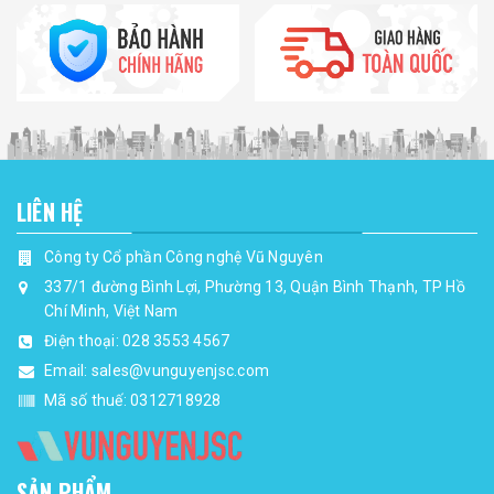
LIÊN HỆ
Công ty Cổ phần Công nghệ Vũ Nguyên
337/1 đường Bình Lợi, Phường 13, Quận Bình Thạnh, TP Hồ
Chí Minh, Việt Nam
Điện thoại:
028 3553 4567
Email:
sales@vunguyenjsc.com
Mã số thuế: 0312718928
SẢN PHẨM