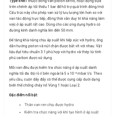
Type 6481
thuộc dòng van piston servo, hoạt động dựa
trên chênh áp tối thiểu 1 bar để hỗ trợ quá trình đóng/mở.
Cấu trúc này cho phép van xử lý lưu lượng lớn hơn so với
van tác động trực tiếp, đồng thời vẫn duy trì khả năng làm
việc ở áp suất rất cao. Dùng cho các ứng dụng hydro có
đường kính danh nghĩa lên đến 50 mm.
Để tăng khả năng chịu áp suất khi tiếp xúc với hydro, ống
dẫn hướng piston và nút chặn được bắt vít với nhau. Vật
liệu đạt tiêu chuẩn 3.1 phù hợp với hydro và thép từ tính
phủ carbon được sử dụng.
Mỗi van đều được kiểm tra chức năng ở áp suất danh
nghĩa tối đa. Độ rò rỉ bên ngoài là 5 x 10⁻⁵ mbar l/s. Theo
yêu cầu, cuộn dây đẩy có thể được cung cấp dưới dạng
biến thể chống cháy nổ Vùng 1 hoặc Loại 2.
Đặc điểm nổi bật:
Thân van ren chịu được hydro
Kiểm tra chức năng với khí tạo hình ở áp suất