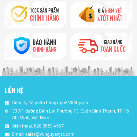
LIÊN HỆ
Công ty Cổ phần Công nghệ Vũ Nguyên
337/1 đường Bình Lợi, Phường 13, Quận Bình Thạnh, TP Hồ
Chí Minh, Việt Nam
Điện thoại:
028 3553 4567
Email:
sales@vunguyenjsc.com