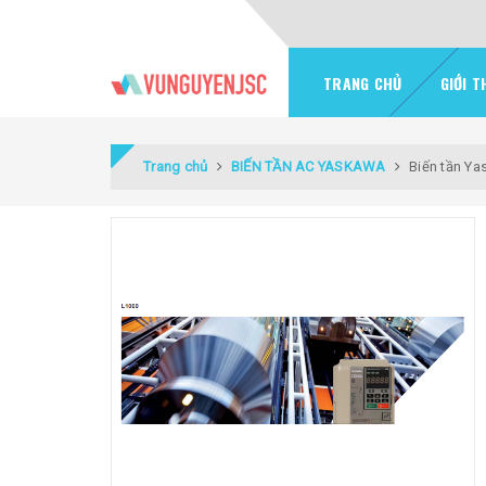
TRANG CHỦ
GIỚI T
Trang chủ
BIẾN TẦN AC YASKAWA
Biến tần Y