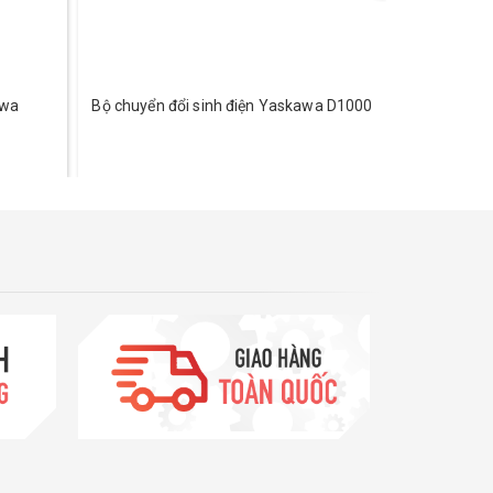
awa
Bộ chuyển đổi sinh điện Yaskawa D1000
Điều khiể