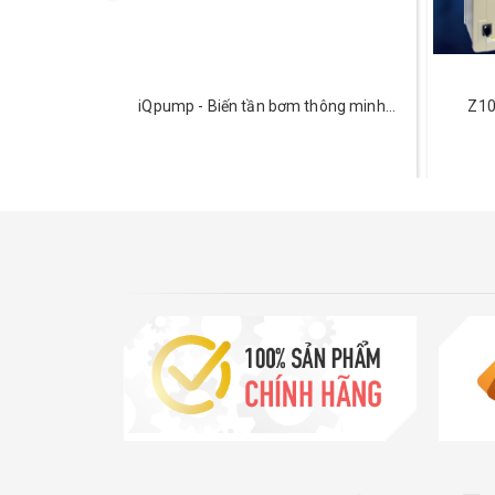
đồng bộ nam
iQpump - Biến tần bơm thông minh
Z10
 SS7
Yaskawa