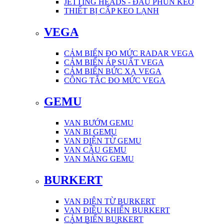
JETTING HEADS - ĐẦU PHUN KEO
THIẾT BỊ CẤP KEO LẠNH
VEGA
CẢM BIẾN ĐO MỨC RADAR VEGA
CẢM BIẾN ÁP SUẤT VEGA
CẢM BIẾN BỨC XẠ VEGA
CÔNG TẮC ĐO MỨC VEGA
GEMU
VAN BƯỚM GEMU
VAN BI GEMU
VAN ĐIỆN TỪ GEMU
VAN CẦU GEMU
VAN MÀNG GEMU
BURKERT
VAN ĐIỆN TỪ BURKERT
VAN ĐIỀU KHIỂN BURKERT
CẢM BIẾN BURKERT