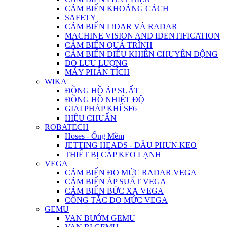
CẢM BIẾN KHOẢNG CÁCH
SAFETY
CẢM BIẾN LiDAR VÀ RADAR
MACHINE VISION AND IDENTIFICATION
CẢM BIẾN QUÁ TRÌNH
CẢM BIẾN ĐIỀU KHIỂN CHUYỂN ĐỘNG
ĐO LƯU LƯỢNG
MÁY PHÂN TÍCH
WIKA
ĐỒNG HỒ ÁP SUẤT
ĐỒNG HỒ NHIỆT ĐỘ
GIẢI PHÁP KHÍ SF6
HIỆU CHUẨN
ROBATECH
Hoses - Ống Mềm
JETTING HEADS - ĐẦU PHUN KEO
THIẾT BỊ CẤP KEO LẠNH
VEGA
CẢM BIẾN ĐO MỨC RADAR VEGA
CẢM BIẾN ÁP SUẤT VEGA
CẢM BIẾN BỨC XẠ VEGA
CÔNG TẮC ĐO MỨC VEGA
GEMU
VAN BƯỚM GEMU