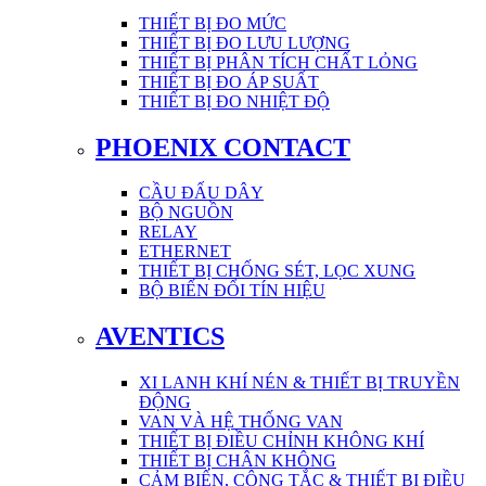
THIẾT BỊ ĐO MỨC
THIẾT BỊ ĐO LƯU LƯỢNG
THIẾT BỊ PHÂN TÍCH CHẤT LỎNG
THIẾT BỊ ĐO ÁP SUẤT
THIẾT BỊ ĐO NHIỆT ĐỘ
PHOENIX CONTACT
CẦU ĐẤU DÂY
BỘ NGUỒN
RELAY
ETHERNET
THIẾT BỊ CHỐNG SÉT, LỌC XUNG
BỘ BIẾN ĐỔI TÍN HIỆU
AVENTICS
XI LANH KHÍ NÉN & THIẾT BỊ TRUYỀN
ĐỘNG
VAN VÀ HỆ THỐNG VAN
THIẾT BỊ ĐIỀU CHỈNH KHÔNG KHÍ
THIẾT BỊ CHÂN KHÔNG
CẢM BIẾN, CÔNG TẮC & THIẾT BỊ ĐIỀU