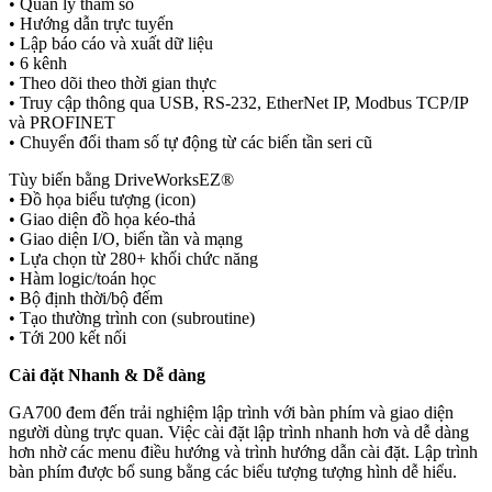
• Quản lý tham số
• Hướng dẫn trực tuyến
• Lập báo cáo và xuất dữ liệu
• 6 kênh
• Theo dõi theo thời gian thực
• Truy cập thông qua USB, RS-232, EtherNet IP, Modbus TCP/IP
và PROFINET
• Chuyển đổi tham số tự động từ các biến tần seri cũ
Tùy biến bằng DriveWorksEZ®
• Đồ họa biểu tượng (icon)
• Giao diện đồ họa kéo-thả
• Giao diện I/O, biến tần và mạng
• Lựa chọn từ 280+ khối chức năng
• Hàm logic/toán học
• Bộ định thời/bộ đếm
• Tạo thường trình con (subroutine)
• Tới 200 kết nối
Cài đặt Nhanh & Dễ dàng
GA700 đem đến trải nghiệm lập trình với bàn phím và giao diện
người dùng trực quan. Việc cài đặt lập trình nhanh hơn và dễ dàng
hơn nhờ các menu điều hướng và trình hướng dẫn cài đặt. Lập trình
bàn phím được bổ sung bằng các biểu tượng tượng hình dễ hiểu.