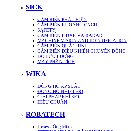
SICK
CẢM BIẾN PHÁT HIỆN
CẢM BIẾN KHOẢNG CÁCH
SAFETY
CẢM BIẾN LiDAR VÀ RADAR
MACHINE VISION AND IDENTIFICATION
CẢM BIẾN QUÁ TRÌNH
CẢM BIẾN ĐIỀU KHIỂN CHUYỂN ĐỘNG
ĐO LƯU LƯỢNG
MÁY PHÂN TÍCH
WIKA
ĐỒNG HỒ ÁP SUẤT
ĐỒNG HỒ NHIỆT ĐỘ
GIẢI PHÁP KHÍ SF6
HIỆU CHUẨN
ROBATECH
Hoses - Ống Mềm