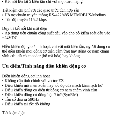
• Kết nối lên tới 5 biến tần chỉ với một card mạng
Tiết kiệm chi phí với các giao thức tích hợp sẵn
• Hỗ trợ chuẩn truyền thông RS-422/485 MEMOBUS/Modbus
• Tốc độ truyền 115.2 kbps
Duy trì kết nối khi mất điện
• Áp dụng tiêu chuẩn công suất đầu vào cho bộ kiểm soát đầu vào
+24VDC
Điều khiển động cơ linh hoạt, chỉ với một biến tần, người dùng có
thể điều khiển mọi động cơ điện cảm ứng hay động cơ nam châm
vĩnh cửu dù có encoder (bộ mã hóa) hay không.
Ưu điểm/Tính năng điều khiển động cơ
Điều khiển động cơ linh hoạt
• Không cần tinh chỉnh với vector EZ
• Điều khiển mô-men xoắn hay tốc độ của mạch kín/mạch hở
• Điều khiển động cơ điện từ/động cơ nam châm vĩnh cửu
• Điều khiển động cơ đồng bộ từ trở (SynRM)
• Tần số đầu ra 590Hz
• Điều khiển tại tốc độ không
Tiết kiệm điện