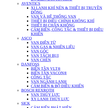
AVENTICS
XI LANH KHÍ NÉN & THIẾT BỊ TRUYỀN
ĐỘNG
VAN VÀ HỆ THỐNG VAN
THIẾT BỊ ĐIỀU CHỈNH KHÔNG KHÍ
THIẾT BỊ CHÂN KHÔNG
CẢM BIẾN, CÔNG TẮC & THIẾT BỊ ĐIỀU
KHIỂN
ASCO
VAN ĐIỆN TỪ
VAN GAS & NHIÊN LIỆU
VAN GÓC
VAN TÁCH BỤI
VAN CHÈN
DANFOSS
BIẾN TẦN VLT®
BIẾN TẦN VACON®
CÔNG TẮC
VAN NGÀNH LẠNH
CẢM BIẾN & BỘ ĐIỀU KHIỂN
BOSCH REXROTH
VAN THỦY LỰC
XY LANH THỦY LỰC
SICK
CẢM BIẾN PHÁT HIỆN