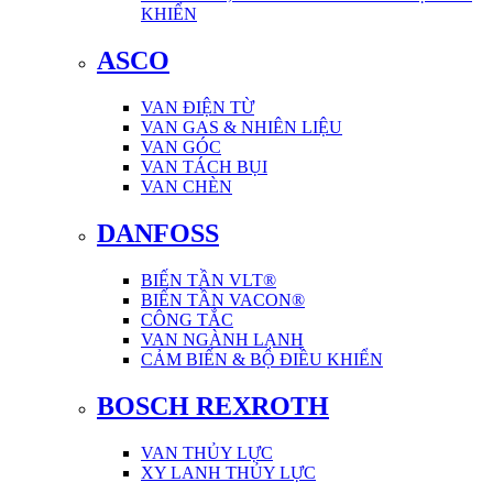
KHIỂN
ASCO
VAN ĐIỆN TỪ
VAN GAS & NHIÊN LIỆU
VAN GÓC
VAN TÁCH BỤI
VAN CHÈN
DANFOSS
BIẾN TẦN VLT®
BIẾN TẦN VACON®
CÔNG TẮC
VAN NGÀNH LẠNH
CẢM BIẾN & BỘ ĐIỀU KHIỂN
BOSCH REXROTH
VAN THỦY LỰC
XY LANH THỦY LỰC