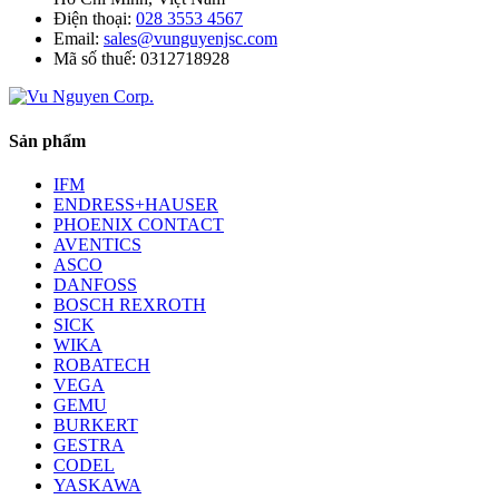
Điện thoại:
028 3553 4567
Email:
sales@vunguyenjsc.com
Mã số thuế: 0312718928
Sản phẩm
IFM
ENDRESS+HAUSER
PHOENIX CONTACT
AVENTICS
ASCO
DANFOSS
BOSCH REXROTH
SICK
WIKA
ROBATECH
VEGA
GEMU
BURKERT
GESTRA
CODEL
YASKAWA