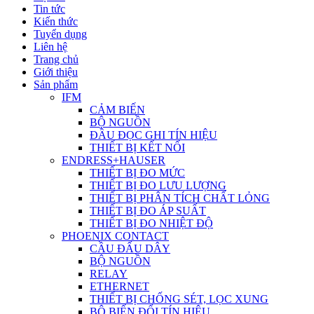
Tin tức
Kiến thức
Tuyển dụng
Liên hệ
Trang chủ
Giới thiệu
Sản phẩm
IFM
CẢM BIẾN
BỘ NGUỒN
ĐẦU ĐỌC GHI TÍN HIỆU
THIẾT BỊ KẾT NỐI
ENDRESS+HAUSER
THIẾT BỊ ĐO MỨC
THIẾT BỊ ĐO LƯU LƯỢNG
THIẾT BỊ PHÂN TÍCH CHẤT LỎNG
THIẾT BỊ ĐO ÁP SUẤT
THIẾT BỊ ĐO NHIỆT ĐỘ
PHOENIX CONTACT
CẦU ĐẤU DÂY
BỘ NGUỒN
RELAY
ETHERNET
THIẾT BỊ CHỐNG SÉT, LỌC XUNG
BỘ BIẾN ĐỔI TÍN HIỆU