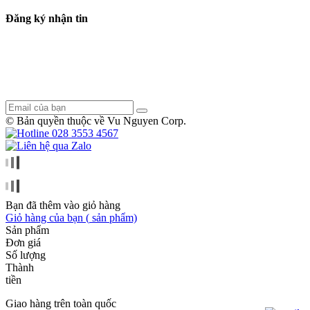
Đăng ký nhận tin
Mỗi tháng chúng tôi đều có những đợt giảm giá dịch vụ và sản
phẩm nhằm tri ân khách hàng. Để có thể cập nhật kịp thời những
đợt giảm giá này, vui lòng nhập địa chỉ email của bạn vào ô dưới
đây.
© Bản quyền thuộc về Vu Nguyen Corp.
028 3553 4567
Bạn đã thêm
vào giỏ hàng
Giỏ hàng của bạn (
sản phẩm)
Sản phẩm
Đơn giá
Số lượng
Thành
tiền
Giao hàng trên toàn quốc