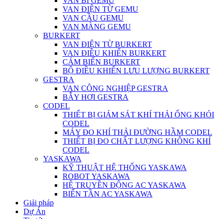
VAN BI GEMU
VAN ĐIỆN TỪ GEMU
VAN CẦU GEMU
VAN MÀNG GEMU
BURKERT
VAN ĐIỆN TỪ BURKERT
VAN ĐIỀU KHIỂN BURKERT
CẢM BIẾN BURKERT
BỘ ĐIỀU KHIỂN LƯU LƯỢNG BURKERT
GESTRA
VAN CÔNG NGHIỆP GESTRA
BẪY HƠI GESTRA
CODEL
THIẾT BỊ GIÁM SÁT KHÍ THẢI ỐNG KHÓI
CODEL
MÁY ĐO KHÍ THẢI ĐƯỜNG HẦM CODEL
THIẾT BỊ ĐO CHẤT LƯỢNG KHÔNG KHÍ
CODEL
YASKAWA
KỸ THUẬT HỆ THỐNG YASKAWA
ROBOT YASKAWA
HỆ TRUYỀN ĐỘNG AC YASKAWA
BIẾN TẦN AC YASKAWA
Giải pháp
Dự Án