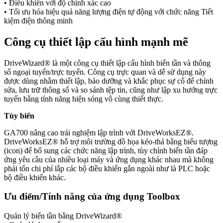
• Điều khiển với độ chính xác cao
• Tối ưu hóa hiệu quả năng lượng điện tự động với chức năng Tiết
kiệm điện thông minh
Công cụ thiết lập cấu hình mạnh mẽ
DriveWizard® là một công cụ thiết lập cấu hình biến tần và thông
số ngoại tuyến/trực tuyến. Công cụ trực quan và dễ sử dụng này
được dùng nhằm thiết lập, bảo dưỡng và khắc phục sự cố để chỉnh
sửa, lưu trữ thông số và so sánh tệp tin, cũng như lập xu hướng trực
tuyến bằng tính năng hiện sóng vô cùng thiết thực.
Tùy biến
GA700 nâng cao trải nghiệm lập trình với DriveWorksEZ®.
DriveWorksEZ® hỗ trợ môi trường đồ họa kéo-thả bằng biểu tượng
(icon) để bổ sung các chức năng lập trình, tùy chỉnh biến tần đáp
ứng yêu cầu của nhiều loại máy và ứng dụng khác nhau mà không
phải tốn chi phí lắp các bộ điều khiển gắn ngoài như là PLC hoặc
bộ điều khiển khác.
Ưu điểm/Tính năng của ứng dụng Toolbox
Quản lý biến tần bằng DriveWizard®