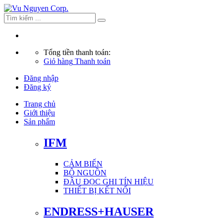
Tổng tiền thanh toán:
Giỏ hàng
Thanh toán
Đăng nhập
Đăng ký
Trang chủ
Giới thiệu
Sản phẩm
IFM
CẢM BIẾN
BỘ NGUỒN
ĐẦU ĐỌC GHI TÍN HIỆU
THIẾT BỊ KẾT NỐI
ENDRESS+HAUSER