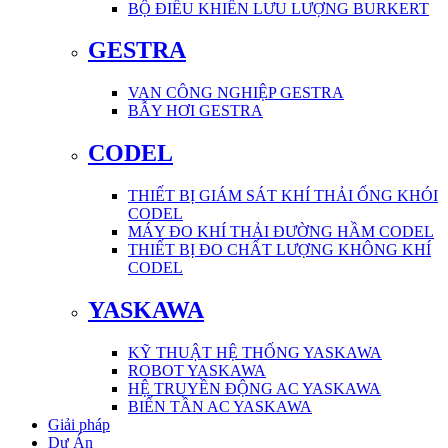
BỘ ĐIỀU KHIỂN LƯU LƯỢNG BURKERT
GESTRA
VAN CÔNG NGHIỆP GESTRA
BẪY HƠI GESTRA
CODEL
THIẾT BỊ GIÁM SÁT KHÍ THẢI ỐNG KHÓI
CODEL
MÁY ĐO KHÍ THẢI ĐƯỜNG HẦM CODEL
THIẾT BỊ ĐO CHẤT LƯỢNG KHÔNG KHÍ
CODEL
YASKAWA
KỸ THUẬT HỆ THỐNG YASKAWA
ROBOT YASKAWA
HỆ TRUYỀN ĐỘNG AC YASKAWA
BIẾN TẦN AC YASKAWA
Giải pháp
Dự Án