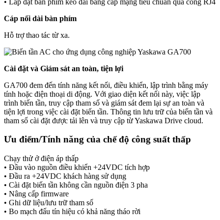
• Lắp đặt bàn phím kéo dài bằng cáp mạng tiêu chuẩn qua cổng RJ4
Cáp nối dài bàn phím
Hỗ trợ thao tác từ xa.
Cài đặt và Giám sát an toàn, tiện lợi
GA700 đem đến tính năng kết nối, điều khiển, lập trình bằng máy
tính hoặc điện thoại di động. Với giao diện kết nối này, việc lập
trình biến tần, truy cập tham số và giám sát đem lại sự an toàn và
tiện lợi trong việc cài đặt biến tần. Thông tin lưu trữ của biến tần và
tham số cài đặt được tải lên và truy cập từ Yaskawa Drive cloud.
Ưu điểm/Tính năng của chế độ công suất thấp
Chạy thử ở điện áp thấp
• Đầu vào nguồn điều khiển +24VDC tích hợp
• Đầu ra +24VDC khách hàng sử dụng
• Cài đặt biến tần không cần nguồn điện 3 pha
• Nâng cấp firmware
• Ghi dữ liệu/lưu trữ tham số
• Bo mạch đấu tín hiệu có khả năng tháo rời