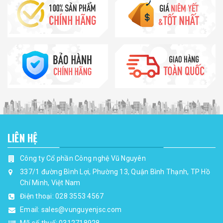
LIÊN HỆ
Công ty Cổ phần Công nghệ Vũ Nguyên
337/1 đường Bình Lợi, Phường 13, Quận Bình Thạnh, TP Hồ
Chí Minh, Việt Nam
Điện thoại:
028 3553 4567
Email:
sales@vunguyenjsc.com
Mã số thuế: 0312718928