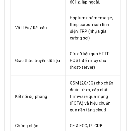
60Hz, lắp ngoài.
Hợp kim nhôm–magie;
thép carbon sơn tĩnh
Vật liệu / Kết cấu
điện; FRP (nhựa gia
cường sợi)
Gửi dữ liệu qua HTTP
Giao thức truyền dữ liệu
POST đến máy chủ
(host-server)
GSM (2G/3G) cho chẩn
đoán từ xa, cập nhật
Kết nối dự phòng
firmware qua mạng
(FOTA) và hiệu chuẩn
qua nền tảng cloud
Chứng nhận
CE & FCC; PTCRB