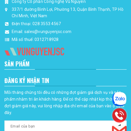
Công ty Cổ phần Công nghệ Vũ Nguyên
337/1 đường Bình Lợi, Phường 13, Quận Bình Thạnh, TP Hồ
Chí Minh, Việt Nam
Điện thoại:
028 3553 4567
Email:
sales@vunguyenjsc.com
Mã số thuế: 0312718928
SẢN PHẨM
ĐĂNG KÝ NHẬN TIN
Mỗi tháng chúng tôi đều có những đợt giảm giá dịch vụ và sản
phẩm nhằm tri ân khách hàng. Để có thể cập nhật kịp thời những
đợt giảm giá này, vui lòng nhập địa chỉ email của bạn vào ô dưới
đây.