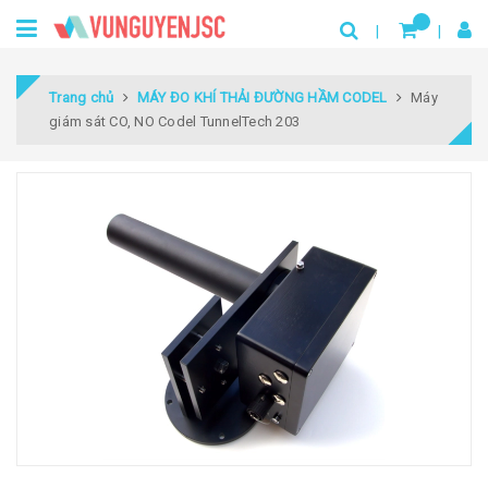
Trang chủ
MÁY ĐO KHÍ THẢI ĐƯỜNG HẦM CODEL
Máy
giám sát CO, NO Codel TunnelTech 203