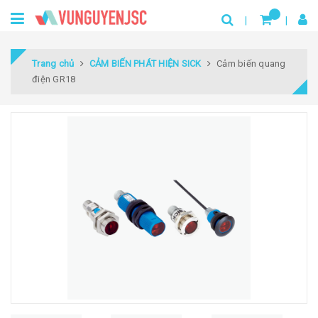
Trang chủ
CẢM BIẾN PHÁT HIỆN SICK
Cảm biến quang
điện GR18