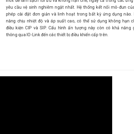
Inox để làm sạch tối ưu và không hạn chế, ngay cả trong các ứng
yêu cầu vệ sinh nghiêm ngặt nhất. Hệ thống kết nối mô-đun củ
phép cài đặt đơn giản và linh hoạt trong bất kỳ ứng dụng nào.
năng chịu nhiệt độ và áp suất cao, có thể sử dụng không hạn c
điều kiện CIP và SIP. Cấu hình ấn tượng này còn có khả năng g
thông qua IO-Link đến các thiết bị điều khiển cấp trên.