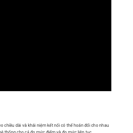
eo chiều dài và khái niệm kết nối có thể hoán đổi cho nhau
t hệ thống cho cả đo mức điểm và đo mức liên tục