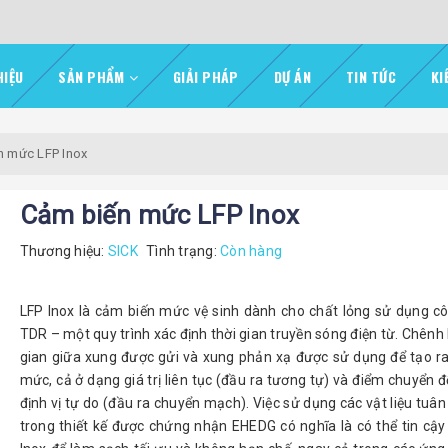
HIỆU
SẢN PHẨM
GIẢI PHÁP
DỰ ÁN
TIN TỨC
KI
n mức LFP Inox
Cảm biến mức LFP Inox
Thương hiệu:
SICK
Tình trạng:
Còn hàng
LFP Inox là cảm biến mức vệ sinh dành cho chất lỏng sử dụng c
TDR – một quy trình xác định thời gian truyền sóng điện từ. Chênh 
gian giữa xung được gửi và xung phản xạ được sử dụng để tạo ra 
mức, cả ở dạng giá trị liên tục (đầu ra tương tự) và điểm chuyển đ
định vị tự do (đầu ra chuyển mạch). Việc sử dụng các vật liệu tuâ
trong thiết kế được chứng nhận EHEDG có nghĩa là có thể tin cậy