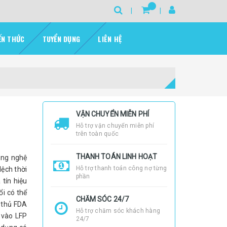
ẾN THỨC
TUYỂN DỤNG
LIÊN HỆ
VẬN CHUYỂN MIỄN PHÍ
Hỗ trợ vận chuyển miễn phí
trên toàn quốc
THANH TOÁN LINH HOẠT
ông nghệ
Hỗ trợ thanh toán công nợ từng
lệch thời
phần
tín hiệu
ổi có thể
CHĂM SÓC 24/7
n thủ FDA
Hỗ trợ chăm sóc khách hàng
 vào LFP
24/7