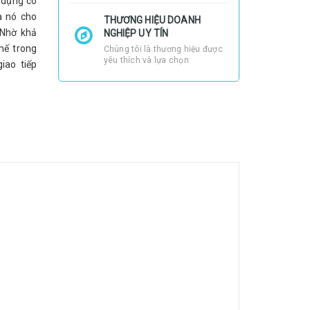
 dụng có
a nó cho
THƯƠNG HIỆU DOANH
 Nhờ khả
NGHIỆP UY TÍN
hế trong
Chúng tôi là thương hiệu được
yêu thích và lựa chọn
iao tiếp