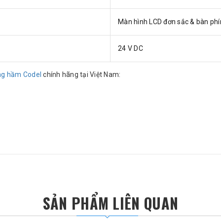
Màn hình LCD đơn sắc & bàn p
24 V DC
ờng hầm Codel
chính hãng tại Việt Nam:
SẢN PHẨM LIÊN QUAN