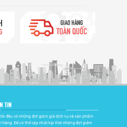
N TIN
tôi đều có những đợt giảm giá dịch vụ và sản phẩm
h hàng. Để có thể cập nhật kịp thời những đợt giảm