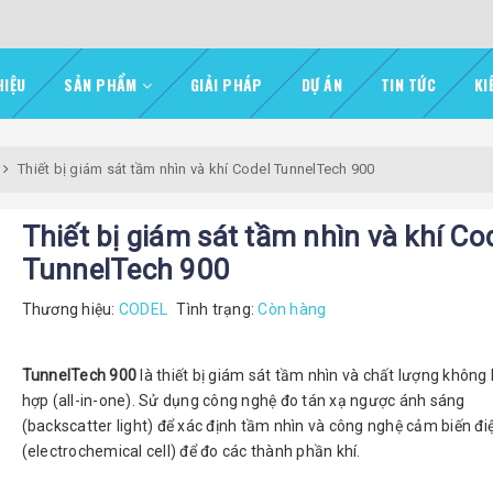
HIỆU
SẢN PHẨM
GIẢI PHÁP
DỰ ÁN
TIN TỨC
KI
Thiết bị giám sát tầm nhìn và khí Codel TunnelTech 900
Thiết bị giám sát tầm nhìn và khí Co
TunnelTech 900
Thương hiệu:
CODEL
Tình trạng:
Còn hàng
TunnelTech 900
là thiết bị giám sát tầm nhìn và chất lượng không k
hợp (all-in-one). Sử dụng công nghệ đo tán xạ ngược ánh sáng
(backscatter light) để xác định tầm nhìn và công nghệ cảm biến đi
(electrochemical cell) để đo các thành phần khí.