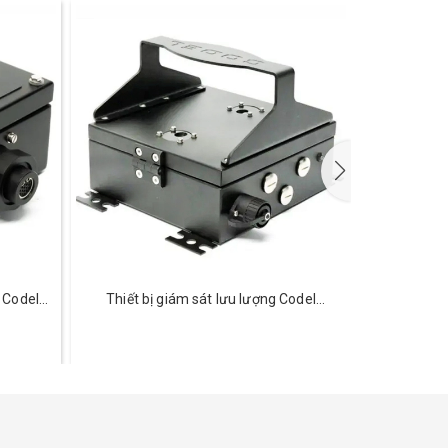
 Codel
Thiết bị giám sát lưu lượng Codel
Thiết bị 
TunnelTech 305
nhìn