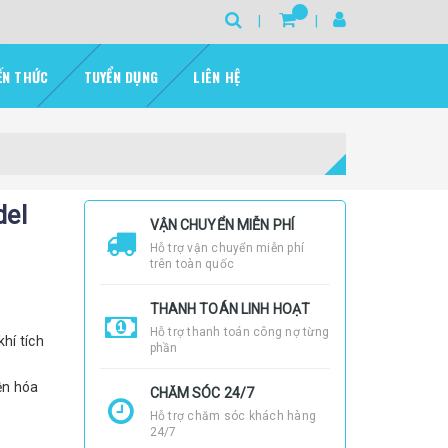
ẾN THỨC
TUYỂN DỤNG
LIÊN HỆ
del
VẬN CHUYỂN MIỄN PHÍ
Hỗ trợ vận chuyển miễn phí
trên toàn quốc
THANH TOÁN LINH HOẠT
Hỗ trợ thanh toán công nợ từng
hí tích
phần
ện hóa
CHĂM SÓC 24/7
Hỗ trợ chăm sóc khách hàng
24/7