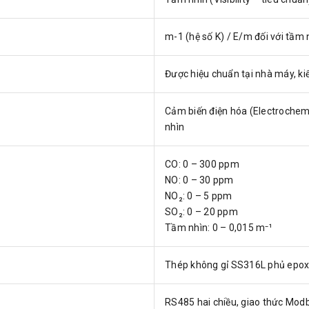
m-1 (hệ số K) / E/m đối với tầm 
Được hiệu chuẩn tại nhà máy, ki
Cảm biến điện hóa (Electrochemi
nhìn
CO: 0 – 300 ppm
NO: 0 – 30 ppm
NO₂: 0 – 5 ppm
SO₂: 0 – 20 ppm
Tầm nhìn: 0 – 0,015 m⁻¹
Thép không gỉ SS316L phủ epoxy
RS485 hai chiều, giao thức Mod