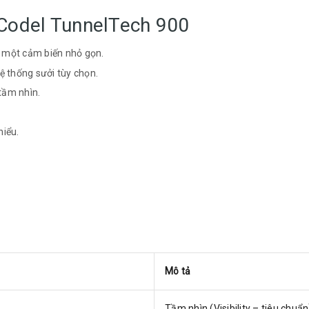
aCodel TunnelTech 900
g một cảm biến nhỏ gọn.
 thống sưởi tùy chọn.
tầm nhìn.
hiểu.
Mô tả
Tầm nhìn (Visibility – tiêu chuẩ