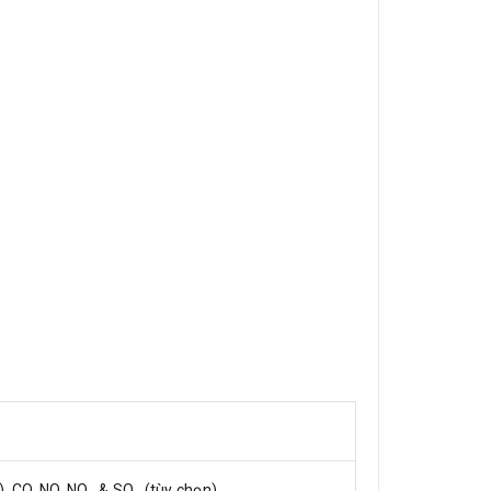
n), CO, NO, NO₂ & SO₂ (tùy chọn)