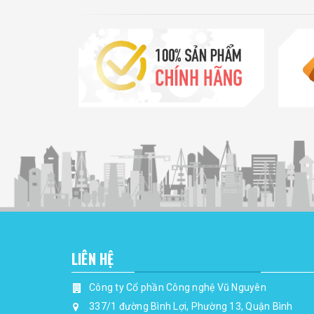
LIÊN HỆ
Công ty Cổ phần Công nghệ Vũ Nguyên
337/1 đường Bình Lợi, Phường 13, Quận Bình