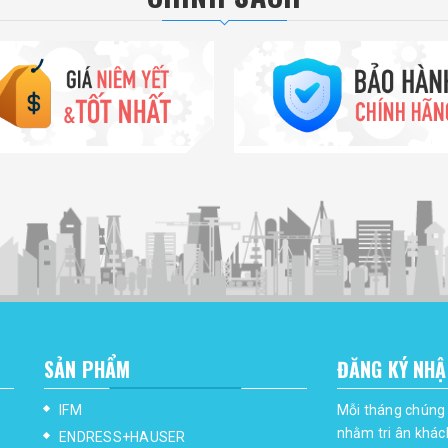
SẢN PHẨM
ĐĂNG KÝ NHẬ
IFM
Mỗi tháng chúng 
nhằm tri ân khác
ENDRESS+HAUSER