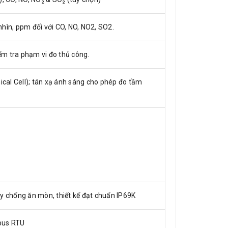
nhìn, ppm đối với CO, NO, NO2, SO2.
ểm tra phạm vi đo thủ công.
cal Cell); tán xạ ánh sáng cho phép đo tầm
 chống ăn mòn, thiết kế đạt chuẩn IP69K
bus RTU