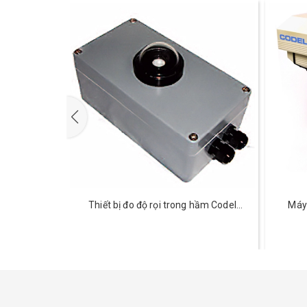
 gió trong
Thiết bị đo độ rọi trong hầm Codel
Máy
h 801
TunnelTech 602