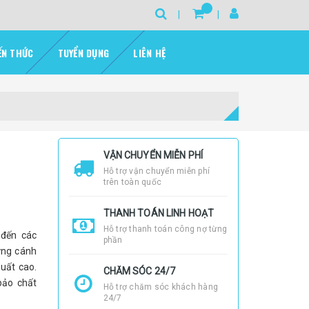
ẾN THỨC
TUYỂN DỤNG
LIÊN HỆ
VẬN CHUYỂN MIỄN PHÍ
Hỗ trợ vận chuyển miễn phí
trên toàn quốc
THANH TOÁN LINH HOẠT
Hỗ trợ thanh toán công nợ từng
đến các
phần
ững cánh
suất cao.
CHĂM SÓC 24/7
bảo chất
Hỗ trợ chăm sóc khách hàng
24/7