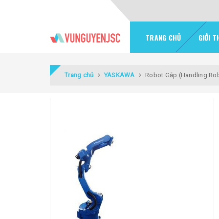
TRANG CHỦ
GIỚI T
Trang chủ
YASKAWA
Robot Gắp (Handling Ro