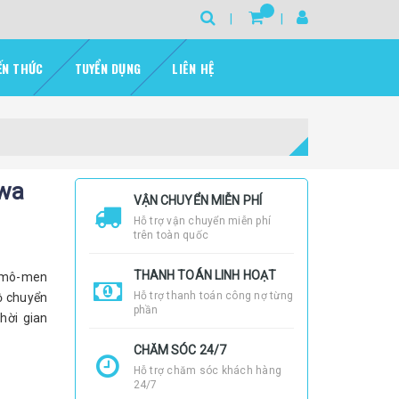
ẾN THỨC
TUYỂN DỤNG
LIÊN HỆ
awa
VẬN CHUYỂN MIỄN PHÍ
Hỗ trợ vận chuyển miễn phí
trên toàn quốc
THANH TOÁN LINH HOẠT
à mô-men
Hỗ trợ thanh toán công nợ từng
ộ chuyển
phần
hời gian
CHĂM SÓC 24/7
Hỗ trợ chăm sóc khách hàng
24/7