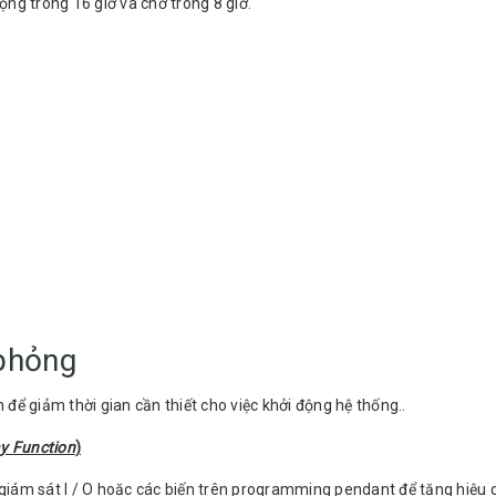
ng trong 16 giờ và chờ trong 8 giờ.
phỏng
để giảm thời gian cần thiết cho việc khởi động hệ thống..
y Function
)
i giám sát I / O hoặc các biến trên programming pendant để tăng hiệu