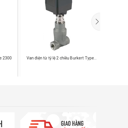
pe 2300
Van điện từ tỷ lệ 2 chiều Burkert Type
Van cầu đi
3281