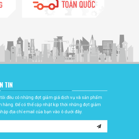
N TIN
tôi đều có những đợt giảm giá dịch vụ và sản phẩm
h hàng. Để có thể cập nhật kịp thời những đợt giảm
 nhập địa chỉ email của bạn vào ô dưới đây.