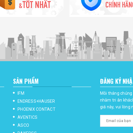
SẢN PHẨM
ĐĂNG KÝ NHẬ
IFM
Mỗi tháng chúng 
nhằm tri ân khác
ENDRESS+HAUSER
giá này, vui lòng
PHOENIX CONTACT
AVENTICS
ASCO