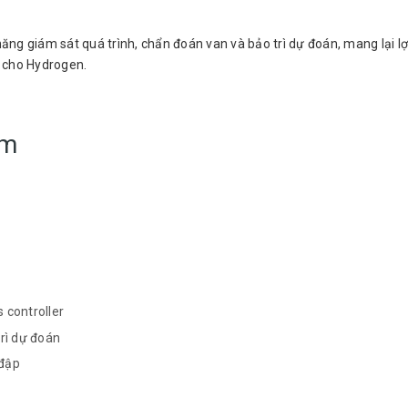
 năng giám sát quá trình, chẩn đoán van và bảo trì dự đoán, mang lại l
g cho Hydrogen.
ẩm
 controller
trì dự đoán
 đập