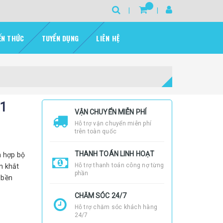
ẾN THỨC
TUYỂN DỤNG
LIÊN HỆ
61
VẬN CHUYỂN MIỄN PHÍ
Hỗ trợ vận chuyển miễn phí
trên toàn quốc
THANH TOÁN LINH HOẠT
h hợp bộ
Hỗ trợ thanh toán công nợ từng
ển khắt
phần
 bền
CHĂM SÓC 24/7
Hỗ trợ chăm sóc khách hàng
24/7