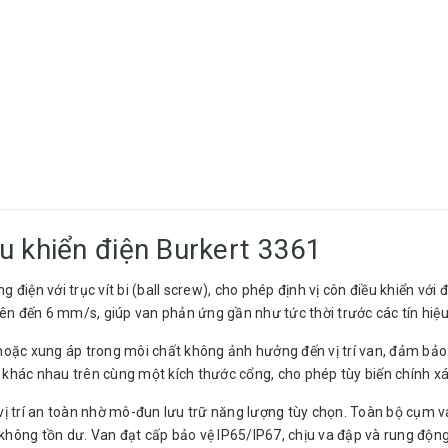
u khiển điện Burkert 3361
điện với trục vít bi (ball screw), cho phép định vị côn điều khiển với 
lên đến 6 mm/s, giúp van phản ứng gần như tức thời trước các tín hiệu
hoặc xung áp trong môi chất không ảnh hưởng đến vị trí van, đảm bảo 
n khác nhau trên cùng một kích thước cổng, cho phép tùy biến chính xác
vị trí an toàn nhờ mô-đun lưu trữ năng lượng tùy chọn. Toàn bộ cụm va
không tồn dư. Van đạt cấp bảo vệ IP65/IP67, chịu va đập và rung độn