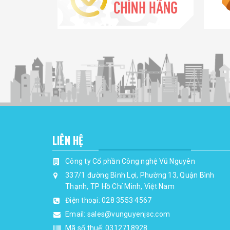
LIÊN HỆ
Công ty Cổ phần Công nghệ Vũ Nguyên
337/1 đường Bình Lợi, Phường 13, Quận Bình
Thạnh, TP Hồ Chí Minh, Việt Nam
Điện thoại:
028 3553 4567
Email:
sales@vunguyenjsc.com
Mã số thuế: 0312718928