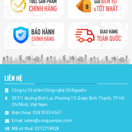
LIÊN HỆ
Công ty Cổ phần Công nghệ Vũ Nguyên
337/1 đường Bình Lợi, Phường 13, Quận Bình Thạnh, TP Hồ
Chí Minh, Việt Nam
Điện thoại:
028 3553 4567
Email:
sales@vunguyenjsc.com
Mã số thuế: 0312718928