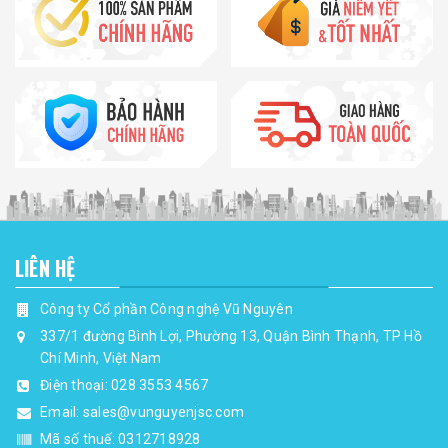
LIÊN HỆ
Công ty Cổ phần Công nghệ Vũ Nguyên
337/1 đường Bình Lợi, Phường 13, Quận Bình Thạnh, TP Hồ
Chí Minh, Việt Nam
Điện thoại:
028 3553 4567
Email:
sales@vunguyenjsc.com
Mã số thuế: 0312718928