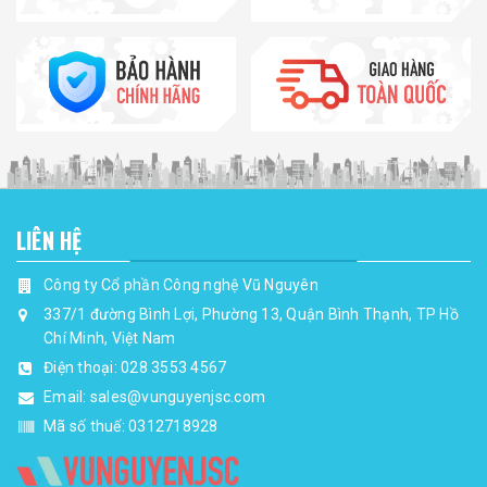
LIÊN HỆ
Công ty Cổ phần Công nghệ Vũ Nguyên
337/1 đường Bình Lợi, Phường 13, Quận Bình Thạnh, TP Hồ
Chí Minh, Việt Nam
Điện thoại:
028 3553 4567
Email:
sales@vunguyenjsc.com
Mã số thuế: 0312718928