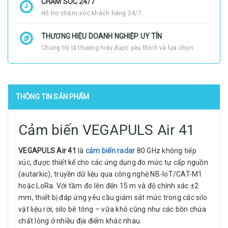
CHĂM SÓC 24/7
Hỗ trợ chăm sóc khách hàng 24/7
THƯƠNG HIỆU DOANH NGHIỆP UY TÍN
Chúng tôi là thương hiệu được yêu thích và lựa chọn
THÔNG TIN SẢN PHẨM
Cảm biến VEGAPULS Air 41
VEGAPULS Air 41
là
cảm biến radar
80 GHz không tiếp
xúc, được thiết kế cho các ứng dụng đo mức tự cấp nguồn
(autarkic), truyền dữ liệu qua công nghệ NB-IoT/CAT-M1
hoặc LoRa. Với tầm đo lên đến 15 m và độ chính xác ±2
mm, thiết bị đáp ứng yêu cầu giám sát mức trong các silo
vật liệu rời, silo bê tông – vữa khô cũng như các bồn chứa
chất lỏng ở nhiều địa điểm khác nhau.