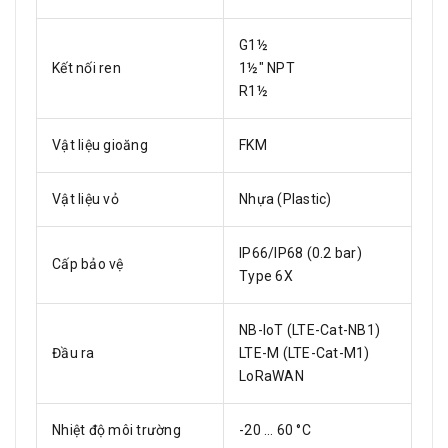
G1½
Kết nối ren
1½" NPT
R1½
Vật liệu gioăng
FKM
Vật liệu vỏ
Nhựa (Plastic)
IP66/IP68 (0.2 bar)
Cấp bảo vệ
Type 6X
NB-IoT (LTE-Cat-NB1)
Đầu ra
LTE-M (LTE-Cat-M1)
LoRaWAN
Nhiệt độ môi trường
-20 … 60 °C