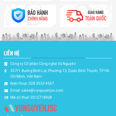
LIÊN HỆ
Công ty Cổ phần Công nghệ Vũ Nguyên
337/1 đường Bình Lợi, Phường 13, Quận Bình Thạnh, TP Hồ
Chí Minh, Việt Nam
Điện thoại:
028 3553 4567
Email:
sales@vunguyenjsc.com
Mã số thuế: 0312718928