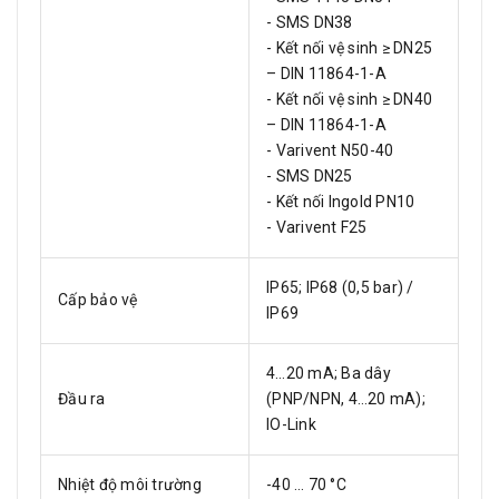
- SMS DN38
- Kết nối vệ sinh ≥ DN25
– DIN 11864-1-A
- Kết nối vệ sinh ≥ DN40
– DIN 11864-1-A
- Varivent N50-40
- SMS DN25
- Kết nối Ingold PN10
- Varivent F25
IP65; IP68 (0,5 bar) /
Cấp bảo vệ
IP69
4…20 mA; Ba dây
Đầu ra
(PNP/NPN, 4…20 mA);
IO-Link
Nhiệt độ môi trường
-40 … 70 °C