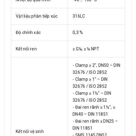
Vật liệu phần tiếp xúc
316LC
Độ chính xác
0,3 %
Kết nối ren
≥ G¼, ≥ ¼ NPT
- Clamp ≥ 2", DN50 – DIN
32676 / ISO 2852
- Clamp ≥ 1" – DIN
32676 / ISO 2852
- Clamp ≥ 1½" – DIN
32676 / ISO 2852
- Đai ren rãnh ≥ 1½", ≥
DN40 – DIN 11851
- Đai ren rãnh ≥ DN25 –
DIN 11851
Kết nối vệ sinh
- SMS 1145 DN51