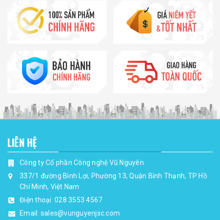
LIÊN HỆ
Công ty Cổ phần Công nghệ Vũ Nguyên
337/1 đường Bình Lợi, Phường 13, Quận Bình Thạnh, TP Hồ
Chí Minh, Việt Nam
Điện thoại:
028 3553 4567
Email:
sales@vunguyenjsc.com