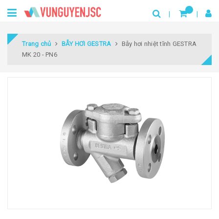
Trang chủ
BẪY HƠI GESTRA
Bẫy hơi nhiệt tĩnh GESTRA
MK 20 - PN6