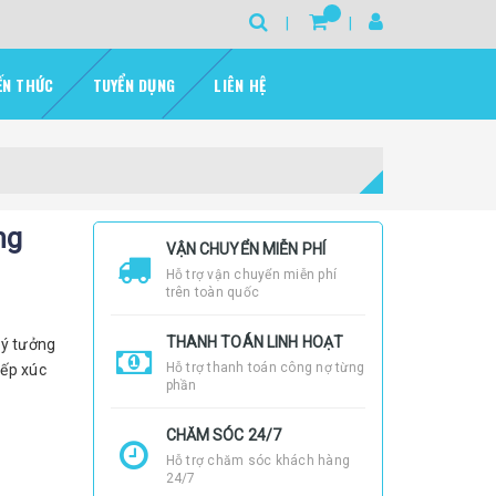
ẾN THỨC
TUYỂN DỤNG
LIÊN HỆ
ng
VẬN CHUYỂN MIỄN PHÍ
Hỗ trợ vận chuyển miễn phí
trên toàn quốc
THANH TOÁN LINH HOẠT
lý tưởng
Hỗ trợ thanh toán công nợ từng
iếp xúc
phần
CHĂM SÓC 24/7
Hỗ trợ chăm sóc khách hàng
24/7