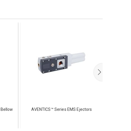
 Bellow
AVENTICS™ Series EMS Ejectors
Kẹp hút AV