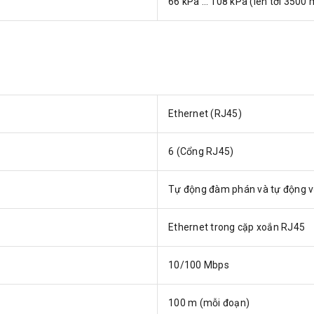
66 kPa … 108 kPa (lên tới 3500 
Ethernet (RJ45)
6 (Cổng RJ45)
Tự động đàm phán và tự động v
Ethernet trong cặp xoắn RJ45
10/100 Mbps
100 m (mỗi đoạn)