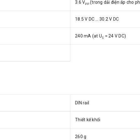
3.6 V
(trong dải điện áp cho p
PP
18.5 V DC … 30.2 V DC
240 mA (at U
= 24 V DC)
S
DIN rail
Thiết kế khối
260 g