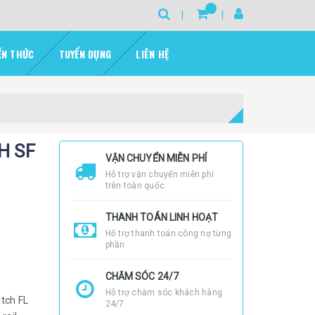
ẾN THỨC
TUYỂN DỤNG
LIÊN HỆ
H SF
VẬN CHUYỂN MIỄN PHÍ
Hỗ trợ vận chuyển miễn phí
trên toàn quốc
THANH TOÁN LINH HOẠT
Hỗ trợ thanh toán công nợ từng
phần
CHĂM SÓC 24/7
Hỗ trợ chăm sóc khách hàng
tch FL
24/7