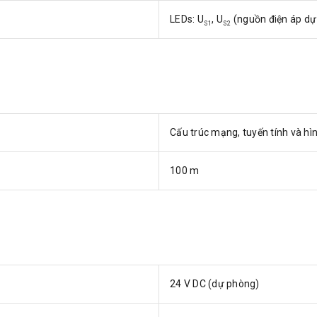
LEDs: U
, U
(nguồn điện áp dự 
S1
S2
Cấu trúc mạng, tuyến tính và hìn
100 m
24 V DC (dự phòng)