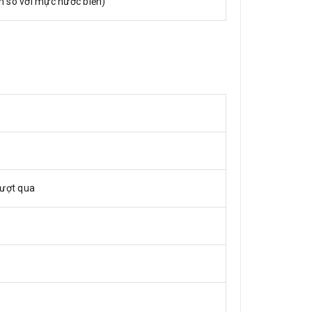
m so với mực nước biển)
ượt qua