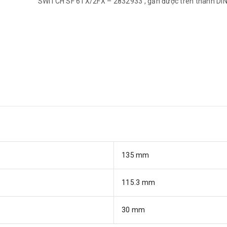
SWITCH SF 6TX/2FX – 2832933 , gắn được trên thanh DIN 
135 mm
115.3 mm
30 mm