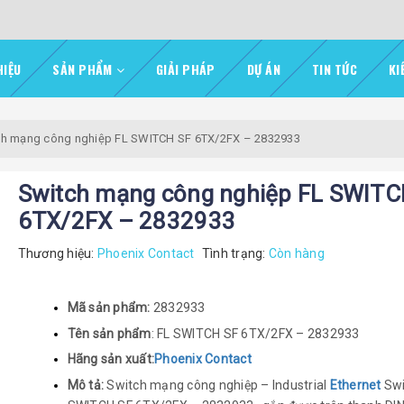
HIỆU
SẢN PHẨM
GIẢI PHÁP
DỰ ÁN
TIN TỨC
KI
ch mạng công nghiệp FL SWITCH SF 6TX/2FX – 2832933
Switch mạng công nghiệp FL SWITC
6TX/2FX – 2832933
Thương hiệu:
Phoenix Contact
Tình trạng:
Còn hàng
Mã sản phẩm:
2832933
Tên sản phẩm
: FL SWITCH SF 6TX/2FX – 2832933
Hãng sản xuất:
Phoenix Contact
Mô tả:
Switch mạng công nghiệp – Industrial
Ethernet
Swi